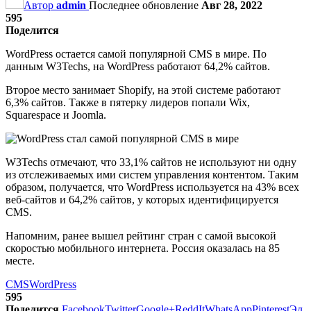
Автор
admin
Последнее обновление
Авг 28, 2022
595
Поделится
WordPress остается самой популярной CMS в мире. По
данным W3Techs, на WordPress работают 64,2% сайтов.
Второе место занимает Shopify, на этой системе работают
6,3% сайтов. Также в пятерку лидеров попали Wix,
Squarespace и Joomla.
W3Techs отмечают, что 33,1% сайтов не используют ни одну
из отслеживаемых ими систем управления контентом. Таким
образом, получается, что WordPress используется на 43% всех
веб-сайтов и 64,2% сайтов, у которых идентифицируется
CMS.
Напомним, ранее вышел рейтинг стран с самой высокой
скоростью мобильного интернета. Россия оказалась на 85
месте.
CMS
WordPress
595
Поделится
Facebook
Twitter
Google+
ReddIt
WhatsApp
Pinterest
Эл.