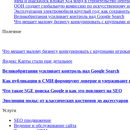
Meta и BlackRock вложат $14 млрд в строительство центр
ООН создает глобальную комиссию по искусственному и
Эксплуатация электромобиля круглый год: как сохранить 
Великобритания усиливает контроль над Google Search
Что мешает малому бизнесу конкурировать с крупными 
Полезное
Что мешает малому бизнесу конкурировать с крупными игрок
Яндекс Карты стали еще детальнее
Великобритания усиливает контроль над Google Search
Как публикации в СМИ формируют доверие и удерживают 
Что такое SGE поиска Google и как это повлияет на SEO
Эволюция моды: от классических костюмов до аксессуаров
Услуги
SEO продвижение
Ведение и обслуживание сайта