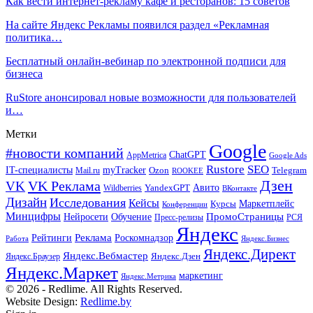
Как вести интернет-рекламу кафе и ресторанов: 15 советов
На сайте Яндекс Рекламы появился раздел «Рекламная
политика…
Бесплатный онлайн-вебинар по электронной подписи для
бизнеса
RuStore анонсировал новые возможности для пользователей
и…
Метки
Google
#новости компаний
ChatGPT
AppMetrica
Google Ads
Rustore
SEO
IT-специалисты
myTracker
Mail.ru
Ozon
Telegram
ROOKEE
Дзен
VK Реклама
VK
Авито
Wildberries
YandexGPT
ВКонтакте
Дизайн
Исследования
Кейсы
Маркетплейс
Курсы
Конференции
Минцифры
ПромоСтраницы
Нейросети
Обучение
Пресс-релизы
РСЯ
Яндекс
Реклама
Роскомнадзор
Рейтинги
Работа
Яндекс.Бизнес
Яндекс.Директ
Яндекс.Вебмастер
Яндекс.Браузер
Яндекс.Дзен
Яндекс.Маркет
маркетинг
Яндекс.Метрика
© 2026 - Redlime. All Rights Reserved.
Website Design:
Redlime.by