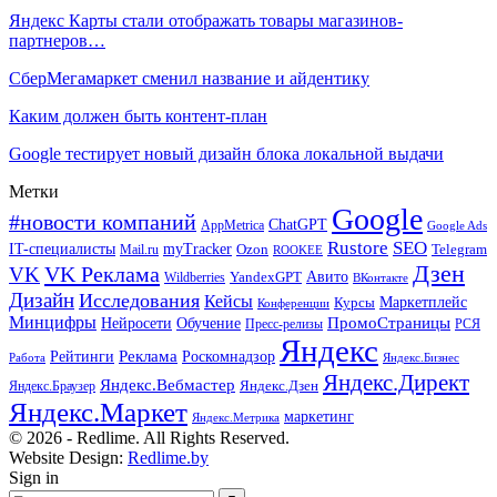
Яндекс Карты стали отображать товары магазинов-
партнеров…
СберМегамаркет сменил название и айдентику
Каким должен быть контент-план
Google тестирует новый дизайн блока локальной выдачи
Метки
Google
#новости компаний
ChatGPT
AppMetrica
Google Ads
Rustore
SEO
IT-специалисты
myTracker
Mail.ru
Ozon
Telegram
ROOKEE
Дзен
VK Реклама
VK
Авито
Wildberries
YandexGPT
ВКонтакте
Дизайн
Исследования
Кейсы
Маркетплейс
Курсы
Конференции
Минцифры
ПромоСтраницы
Нейросети
Обучение
Пресс-релизы
РСЯ
Яндекс
Реклама
Роскомнадзор
Рейтинги
Работа
Яндекс.Бизнес
Яндекс.Директ
Яндекс.Вебмастер
Яндекс.Браузер
Яндекс.Дзен
Яндекс.Маркет
маркетинг
Яндекс.Метрика
© 2026 - Redlime. All Rights Reserved.
Website Design:
Redlime.by
Sign in