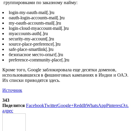
группировками по заказному найму:
login-my-oauth-mail[.]ru
oauth-login-accounts-mail[.]ru
my-oauth-accounts-mail[.]ru
login-cloud-myaccount-mail[.]ru
myaccounts-auth[.]ru
security-my-account[.]ru
source-place-preference[.]ru
safe-place-smartlink[.]ru
безопасное место-опыт[.]ru
preference-community-place[.]ru
Кроме того, Google заблокировала еще десятки доменов,
использовавшихся в фишинговых кампаниях в Индии и ОАЭ.
Их списки приводятся здесь.
Источник
343
Поделится
Facebook
Twitter
Google+
ReddIt
WhatsApp
Pinterest
Эл.
адрес