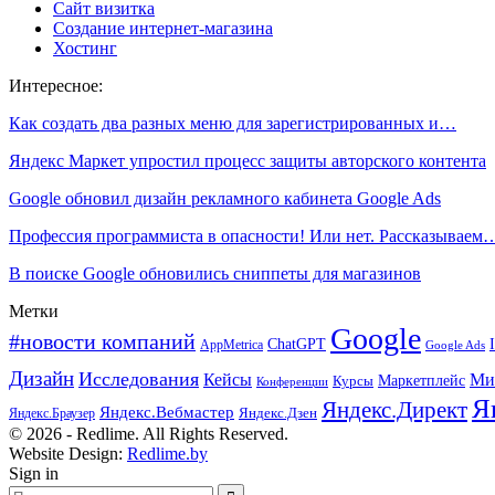
Сайт визитка
Создание интернет-магазина
Хостинг
Интересное:
Как создать два разных меню для зарегистрированных и…
Яндекс Маркет упростил процесс защиты авторского контента
Google обновил дизайн рекламного кабинета Google Ads
Профессия программиста в опасности! Или нет. Рассказываем
В поиске Google обновились сниппеты для магазинов
Метки
Google
#новости компаний
ChatGPT
AppMetrica
Google Ads
Дизайн
Исследования
Кейсы
Ми
Маркетплейс
Курсы
Конференции
Я
Яндекс.Директ
Яндекс.Вебмастер
Яндекс.Браузер
Яндекс.Дзен
© 2026 - Redlime. All Rights Reserved.
Website Design:
Redlime.by
Sign in