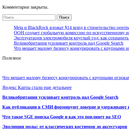
Комментарии закрыты.
Meta и BlackRock вложат $14 млрд в строительство центр
ООН создает глобальную комиссию по искусственному и
Эксплуатация электромобиля круглый год: как сохранить 
Великобритания усиливает контроль над Google Search
Что мешает малому бизнесу конкурировать с крупными 
Полезное
Что мешает малому бизнесу конкурировать с крупными игрок
Яндекс Карты стали еще детальнее
Великобритания усиливает контроль над Google Search
Как публикации в СМИ формируют доверие и удерживают 
Что такое SGE поиска Google и как это повлияет на SEO
Эволюция моды: от классических костюмов до аксессуаров