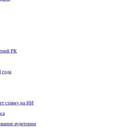
нений РК
 года
ет ставку на ИИ
оса
мание аудитории