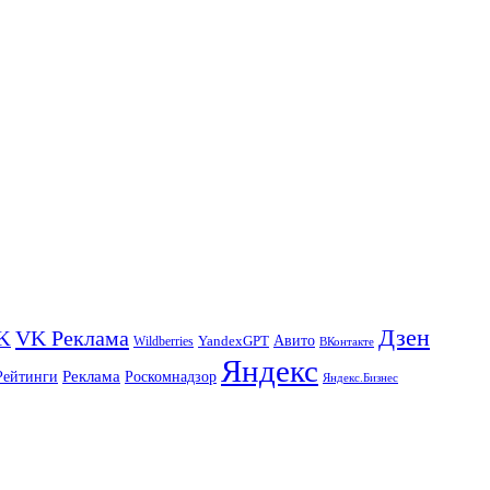
Дзен
VK Реклама
K
Авито
Wildberries
YandexGPT
ВКонтакте
Яндекс
Реклама
Роскомнадзор
Рейтинги
Яндекс.Бизнес