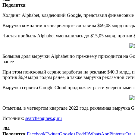
Поделится
Холдинг Alphabet, владеющий Google, представил финансовые р
Выручка компании в январе-марте составила $69,08 млрд по с
Чистая прибыль Alphabet уменьшилась до $15,05 млрд, против $
Большая доля выручки Alphabet по-прежнему приходится на Goog
ранее.
При этом поисковый сервис заработал на рекламе $40,3 млрд, 
против $6,9 млрд годом ранее, а также выручка рекламной сети 
Выручка сервиса Google Cloud продолжает расти уверенными те
Отметим, в четвертом квартале 2022 года рекламная выручка Go
Источник:
searchengines.guru
284
Поделится
Facebook
Twitter
Google+
ReddIt
WhatsApp
Pinterest
Эл. 