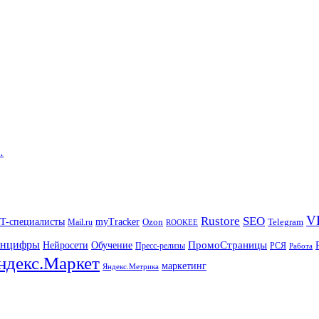
…
V
Rustore
SEO
IT-специалисты
myTracker
Mail.ru
Ozon
Telegram
ROOKEE
нцифры
ПромоСтраницы
Нейросети
Обучение
Пресс-релизы
РСЯ
Работа
ндекс.Маркет
маркетинг
Яндекс.Метрика