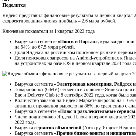
Поделится
Яндекс представил финансовые результаты за первый квартал 2
скорректированная чистая прибыль – 2,6 млрд рублей.
Ключевые показатели за I квартал 2023 года
Выручка в сегменте
«Поиск и Портал»
, куда входят пои
на 54%, до 67,5 млрд рублей.
Доля Яндекса на российском поисковом рынке в первом ква
Доля поисковых запросов на Android-устройствах к Яндек
на устройствах на базе iOS в первом квартале 2023 года 
Выручка сегмента
«Электронная коммерция, Райдтех и
Товарооборот (GMV) сегмента e-commerce Яндекса по итог
Еде и Delivery Club (с 8 сентября 2022 года, когда была з
Количество заказов на Яндекс Маркете выросло на 116% 
активных продавцов выросло на 86% по сравнению с анал
Выручка в сегменте
«Плюс и развлекательные сервисы
Число подписчиков Яндекс Плюса в первом квартале 2023
2022 года.
Выручка
сервисов объявлений
(Авто.ру, Яндекс Недвиж
Выручка сегмента
«Прочие бизнес-юниты и инициатив