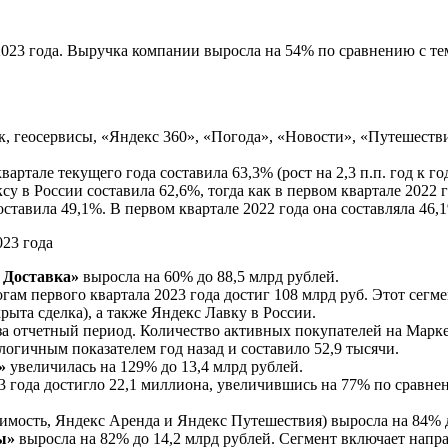
023 года. Выручка компании выросла на 54% по сравнению с тем
ск, геосервисы, «Яндекс 360», «Погода», «Новости», «Путешеств
ртале текущего года составила 63,3% (рост на 2,3 п.п. год к год
су в России составила 62,6%, тогда как в первом квартале 2022 
составила 49,1%. В первом квартале 2022 года она составляла 46,
 Доставка»
выросла на 60% до 88,5 млрд рублей.
ам первого квартала 2023 года достиг 108 млрд руб. Этот сегме
акрыта сделка), а также Яндекс Лавку в России.
за отчетный период. Количество активных покупателей на Марке
огичным показателем год назад и составило 52,9 тысячи.
»
увеличилась на 129% до 13,4 млрд рублей.
 года достигло 22,1 миллиона, увеличившись на 77% по сравне
имость, Яндекс Аренда и Яндекс Путешествия) выросла на 84% 
ы»
выросла на 82% до 14,2 млрд рублей. Сегмент включает напр