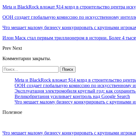
Meta и BlackRock вложат $14 млрд в строительство центра иск
ООН создает глобальную комиссию по искусственному интелл
Что мешает малому бизнесу конкурировать с крупными игрок
Илон Маск стал первым триллионером в истории. Более 4 тыся
Prev
Next
Комментарии закрыты.
Meta и BlackRock вложат $14 млрд в строительство центр
ООН создает глобальную комиссию по искусственному и
Эксплуатация электромобиля круглый год: как сохранить 
Великобритания усиливает контроль над Google Search
Что мешает малому бизнесу конкурировать с крупными 
Полезное
Что мешает малому бизнесу конкурировать с крупными игрок