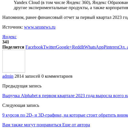
Yandex Cloud (в том числе Яндекс 360), Яндекс Образова
другие экспериментальные продукты, а также корпорати
Напомним, ранее финансовый отчет за первый квартал 2023 года
Источник:
www.seonews.ru
Яндекс
341
Поделится
Facebook
Twitter
Google+
ReddIt
WhatsApp
Pinterest
Эл. 
admin
2814 записей
0 комментариев
Предыдущая запись
Выручка Alphabet в первом квартале 2023 года выросла всего 
Следующая запись
9 курсов по 2D- и 3D-графике, на которые стоит обратить вни
Вам также могут понравиться
Еще от автора