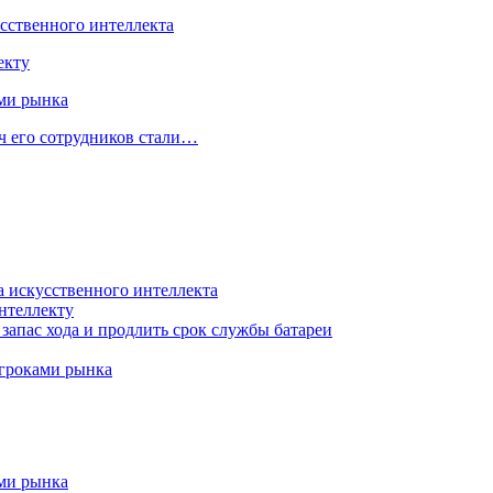
усственного интеллекта
екту
ами рынка
ч его сотрудников стали…
а искусственного интеллекта
нтеллекту
запас хода и продлить срок службы батареи
игроками рынка
ами рынка