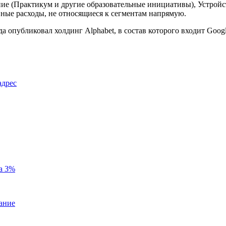
ние (Практикум и другие образовательные инициативы), Устройст
вные расходы, не относящиеся к сегментам напрямую.
 опубликовал холдинг Alphabet, в состав которого входит Googl
адрес
на 3%
мание