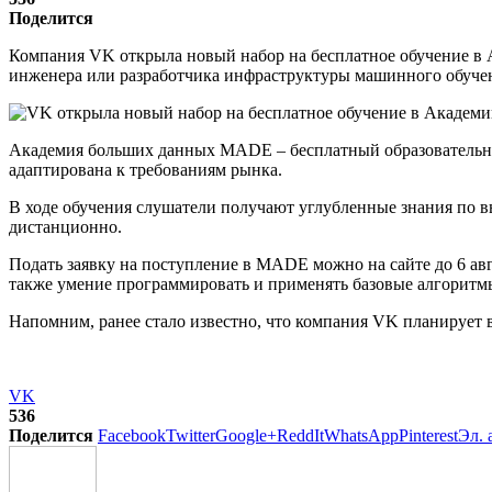
Поделится
Компания VK открыла новый набор на бесплатное обучение в А
инженера или разработчика инфраструктуры машинного обучен
Академия больших данных MADE – бесплатный образовательный
адаптирована к требованиям рынка.
В ходе обучения слушатели получают углубленные знания по 
дистанционно.
Подать заявку на поступление в MADE можно на сайте до 6 ав
также умение программировать и применять базовые алгорит
Напомним, ранее стало известно, что компания VK планирует
VK
536
Поделится
Facebook
Twitter
Google+
ReddIt
WhatsApp
Pinterest
Эл. 