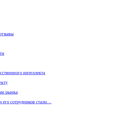
 отзывы
ети
усственного интеллекта
екту
ами рынка
ч его сотрудников стали…