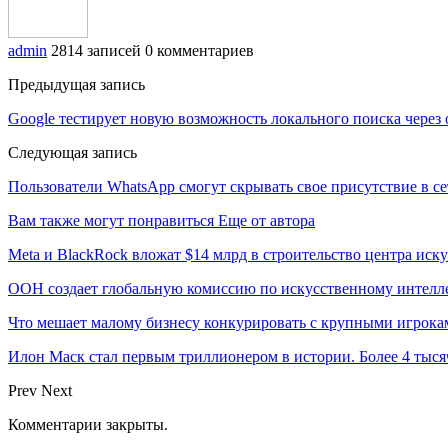
admin
2814 записей
0 комментариев
Предыдущая запись
Google тестирует новую возможность локального поиска через
Следующая запись
Пользователи WhatsApp смогут скрывать свое присутствие в с
Вам также могут понравиться
Еще от автора
Meta и BlackRock вложат $14 млрд в строительство центра иск
ООН создает глобальную комиссию по искусственному интелл
Что мешает малому бизнесу конкурировать с крупными игрок
Илон Маск стал первым триллионером в истории. Более 4 тыся
Prev
Next
Комментарии закрыты.