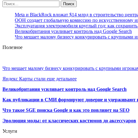
Meta и BlackRock вложат $14 млрд в строительство центр
ООН создает глобальную комиссию по искусственному и
Эксплуатация электромобиля круглый год: как сохранить 
Великобритания усиливает контроль над Google Search
Что мешает малому бизнесу конкурировать с крупными 
Полезное
Что мешает малому бизнесу конкурировать с крупными игрок
Яндекс Карты стали еще детальнее
Великобритания усиливает контроль над Google Search
Как публикации в СМИ формируют доверие и удерживают 
Что такое SGE поиска Google и как это повлияет на SEO
Эволюция моды: от классических костюмов до аксессуаров
Услуги