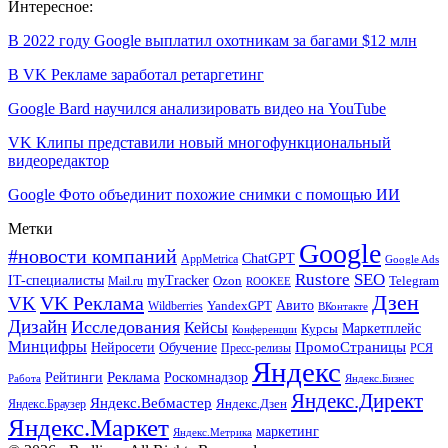
Интересное:
В 2022 году Google выплатил охотникам за багами $12 млн
В VK Рекламе заработал ретаргетинг
Google Bard научился анализировать видео на YouTube
VK Клипы представили новый многофункциональный
видеоредактор
Google Фото объединит похожие снимки с помощью ИИ
Метки
Google
#новости компаний
ChatGPT
AppMetrica
Google Ads
Rustore
SEO
IT-специалисты
myTracker
Mail.ru
Ozon
Telegram
ROOKEE
Дзен
VK Реклама
VK
Авито
Wildberries
YandexGPT
ВКонтакте
Дизайн
Исследования
Кейсы
Маркетплейс
Курсы
Конференции
Минцифры
ПромоСтраницы
Нейросети
Обучение
Пресс-релизы
РСЯ
Яндекс
Реклама
Роскомнадзор
Рейтинги
Работа
Яндекс.Бизнес
Яндекс.Директ
Яндекс.Вебмастер
Яндекс.Браузер
Яндекс.Дзен
Яндекс.Маркет
маркетинг
Яндекс.Метрика