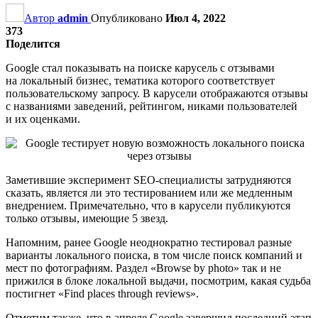
Автор
admin
Опубликовано
Июл 4, 2022
373
Поделится
Google стал показывать на поиске карусель с отзывами
на локальный бизнес, тематика которого соответствует
пользовательскому запросу. В карусели отображаются отзывы
с названиями заведений, рейтингом, никами пользователей
и их оценками.
Заметившие эксперимент SEO-специалисты затрудняются
сказать, является ли это тестированием или же медленным
внедрением. Примечательно, что в карусели публикуются
только отзывы, имеющие 5 звезд.
Напомним, ранее Google неоднократно тестировал разные
варианты локального поиска, в том числе поиск компаний и
мест по фотографиям. Раздел «Browse by photo» так и не
прижился в блоке локальной выдачи, посмотрим, какая судьба
постигнет «Find places through reviews».
Отметим также, что в апреле Google завершил последний этап