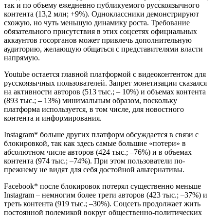
так и по объему ежедневно публикуемого русскоязычного
контента (13,2 млн; +9%). Одноклассники демонстрируют
схожую, но чуть меньшую динамику роста. Требование
обязательного присутствия в этих соцсетях официальных
аккаунтов госорганов может привлечь дополнительную
аудиторию, желающую общаться с представителями власти
напрямую.
Youtube остается главной платформой с видеоконтентом для
русскоязычных пользователей. Запрет монетизации сказался
на активности авторов (513 тыс.; – 10%) и объемах контента
(893 тыс.; – 13%) минимальным образом, поскольку
платформа используется, в том числе, для новостного
контента и информирования.
Instagram* больше других платформ обсуждается в связи с
блокировкой, так как здесь самые большие «потери» в
абсолютном числе авторов (424 тыс.; –76%) и в объемах
контента (974 тыс.; –74%). При этом пользователи по-
прежнему не видят для себя достойной альтернативы.
Facebook* после блокировок потерял существенно меньше
Instagram – немногим более трети авторов (423 тыс.; –37%) и
треть контента (919 тыс.; –30%). Соцсеть продолжает жить
постоянной полемикой вокруг общественно-политических