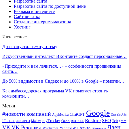
Разработка сайта
Разработка сайта по доступной цене
Реклама в интернете
Сайт визитка
Создание интернет-магазина
Хостинг
Интересное:
Дзен запустил темную тему
Искусственный интеллект ВКонтакте создаст персональные…
«Приходите к нам лечиться…» – особенности продвижения
сайта…
До 50% видимости в Яндекс и до 100% в Google – помогли…
Как амбассадорская программа VK помогает строить
комьюнити…
Метки
Google
#новости компаний
ChatGPT
AppMetrica
Google Ads
Rustore
SEO
IT-специалисты
myTracker
Mail.ru
Ozon
Telegram
ROOKEE
Дзен
VK Реклама
VK
Авито
Wildberries
YandexGPT
ВКонтакте