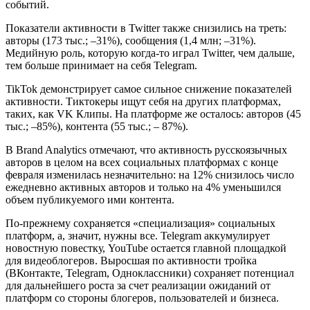
событий.
Показатели активности в Twitter также снизились на треть:
авторы (173 тыс.; –31%), сообщения (1,4 млн; –31%).
Медийную роль, которую когда-то играл Twitter, чем дальше,
тем больше принимает на себя Telegram.
TikTok демонстрирует самое сильное снижение показателей
активности. Тиктокеры ищут себя на других платформах,
таких, как VK Клипы. На платформе же осталось: авторов (45
тыс.; –85%), контента (55 тыс.; – 87%).
В Brand Analytics отмечают, что активность русскоязычных
авторов в целом на всех социальных платформах с конце
февраля изменилась незначительно: на 12% снизилось число
ежедневно активных авторов и только на 4% уменьшился
объем публикуемого ими контента.
По-прежнему сохраняется «специализация» социальных
платформ, а, значит, нужны все. Telegram аккумулирует
новостную повестку, YouTube остается главной площадкой
для видеоблогеров. Выросшая по активности тройка
(ВКонтакте, Telegram, Одноклассники) сохраняет потенциал
для дальнейшего роста за счет реализации ожиданий от
платформ со стороны блогеров, пользователей и бизнеса.