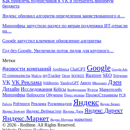
Как привлечь подписчиков в VK и потратить минимум
бюджета
Яндекс обновил алгоритм определения заимствованного и…
Минцифры запустило раздел по мерам поддержки ИТ-отрасли
на…
Google запустил ключевое обновление алгоритма
Год без Google. Увеличили поток лидов для крупного…
Метки
Google
#новости компаний
ChatGPT
AppMetrica
Google Ads
Rustore
SEO
IT-специалисты
myTracker
Mail.ru
Ozon
Telegram
ROOKEE
Дзен
VK Реклама
VK
Авито
Wildberries
YandexGPT
ВКонтакте
Дизайн
Исследования
Кейсы
Маркетплейс
Курсы
Конференции
Минцифры
ПромоСтраницы
Нейросети
Обучение
Пресс-релизы
РСЯ
Яндекс
Реклама
Роскомнадзор
Рейтинги
Работа
Яндекс.Бизнес
Яндекс.Директ
Яндекс.Вебмастер
Яндекс.Браузер
Яндекс.Дзен
Яндекс.Маркет
маркетинг
Яндекс.Метрика
© 2026 - Redlime. All Rights Reserved.