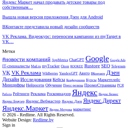
Яндекс Маркет начал продавать детские товары под
собственным…
Вышла новая версия приложения Дзен для Android
ВКонтакте представила новый дизайн сообществ
VK Реклама. Видеокурс: переносим кампании из myTarget в
VK…
Метки
Google
#новости компаний
ChatGPT
AppMetrica
Google Ads
Rustore
SEO
IT-специалисты
myTracker
Mail.ru
Ozon
Telegram
ROOKEE
Дзен
VK Реклама
VK
Авито
Wildberries
YandexGPT
ВКонтакте
Дизайн
Исследования
Кейсы
Маркетплейс
Курсы
Конференции
Минцифры
ПромоСтраницы
Нейросети
Обучение
Пресс-релизы
РСЯ
Яндекс
Реклама
Роскомнадзор
Рейтинги
Работа
Яндекс.Бизнес
Яндекс.Директ
Яндекс.Вебмастер
Яндекс.Браузер
Яндекс.Дзен
Яндекс.Маркет
маркетинг
Яндекс.Метрика
© 2026 - Redlime. All Rights Reserved.
Website Design:
Redlime.by
Sign in