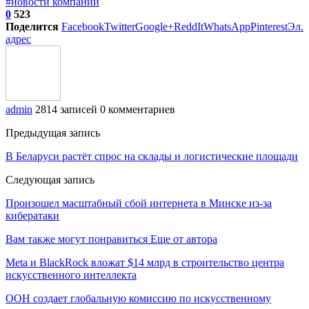
#новости компаний
0
523
Поделится
Facebook
Twitter
Google+
ReddIt
WhatsApp
Pinterest
Эл.
адрес
admin
2814 записей
0 комментариев
Предыдущая запись
В Беларуси растёт спрос на склады и логистические площади
Следующая запись
Произошел масштабный сбой интернета в Минске из-за
кибератаки
Вам также могут понравиться
Еще от автора
Meta и BlackRock вложат $14 млрд в строительство центра
искусственного интеллекта
ООН создает глобальную комиссию по искусственному