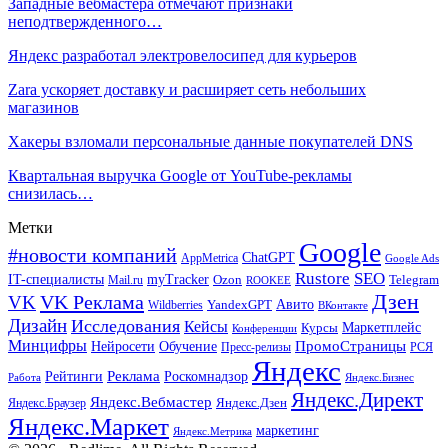
Западные вебмастера отмечают признаки
неподтвержденного…
Яндекс разработал электровелосипед для курьеров
Zara ускоряет доставку и расширяет сеть небольших
магазинов
Хакеры взломали персональные данные покупателей DNS
Квартальная выручка Google от YouTube-рекламы
снизилась…
Метки
Google
#новости компаний
ChatGPT
AppMetrica
Google Ads
Rustore
SEO
IT-специалисты
myTracker
Mail.ru
Ozon
Telegram
ROOKEE
Дзен
VK Реклама
VK
Авито
Wildberries
YandexGPT
ВКонтакте
Дизайн
Исследования
Кейсы
Маркетплейс
Курсы
Конференции
Минцифры
ПромоСтраницы
Нейросети
Обучение
Пресс-релизы
РСЯ
Яндекс
Реклама
Роскомнадзор
Рейтинги
Работа
Яндекс.Бизнес
Яндекс.Директ
Яндекс.Вебмастер
Яндекс.Браузер
Яндекс.Дзен
Яндекс.Маркет
маркетинг
Яндекс.Метрика