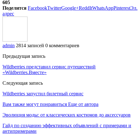
605
Поделится
Facebook
Twitter
Google+
ReddIt
WhatsApp
Pinterest
Эл.
адрес
admin
2814 записей
0 комментариев
Предыдущая запись
Wildberries представил сервис путешествий
«Wildberries.Вместе»
Следующая запись
Wildberries запустил билетный сервис
Вам также могут понравиться
Еще от автора
Эволюция моды: от классических костюмов до аксессуаров
Гайд по созданию эффективных объявлений с примерами и
антипримерами