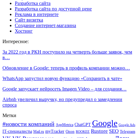
Разработка сайта
Разработка сайта по доступной цене
Реклама в интернете
Сайт визитка
Создание интернет-магазина
Хостинг
Интересное:
За 2022 год в РКН поступило на четверть больше заявок, чем
в…
Обновление в Google: теперь в профиль компании можно…
WhatsApp запустил новую функцию «Сохранить в чате»
Google запускает нейросеть Imagen Video – для создания…
Airbnb увеличил выручку, но предупредил о замедлении
спроса
Метки
Google
#новости компаний
ChatGPT
AppMetrica
Google Ads
Rustore
SEO
IT-специалисты
myTracker
Mail.ru
Ozon
Telegram
ROOKEE