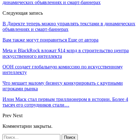
динамических объявлениях и смарт-баннерах
Следующая запись
В Директе теперь можно управлять текстами в динамических
объявлениях и смарт-баннерах
Вам также могут понравиться
Еще от автора
Meta и BlackRock вложат $14 млрд в строительство центра
искусственного интеллекта
ООН создает глобальную комиссию по искусственному
интеллекту
Что мешает малому бизнесу конкурировать с крупными
игроками рынка
Илон Маск стал первым триллионером в истории. Более 4
тысяч его сотрудников стали…
Prev
Next
Комментарии закрыты.