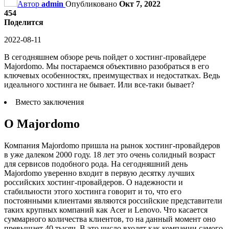
Автор
admin
Опубликовано
Окт 7, 2022
454
Поделится
2022-08-11
В сегодняшнем обзоре речь пойдет о хостинг-провайдере
Majordomo. Мы постараемся объективно разобраться в его
ключевых особенностях, преимуществах и недостатках. Ведь
идеального хостинга не бывает. Или все-таки бывает?
Вместо заключения
О Majordomo
Компания Majordomo пришла на рынок хостинг-провайдеров
в уже далеком 2000 году. 18 лет это очень солидный возраст
для сервисов подобного рода. На сегодняшний день
Majordomo уверенно входит в первую десятку лучших
российских хостинг-провайдеров. О надежности и
стабильности этого хостинга говорит и то, что его
постоянными клиентами являются российские представители
таких крупных компаний как Acer и Lenovo. Что касается
суммарного количества клиентов, то на данный момент оно
превышает 40 тысяч. В это число входят как компании самого