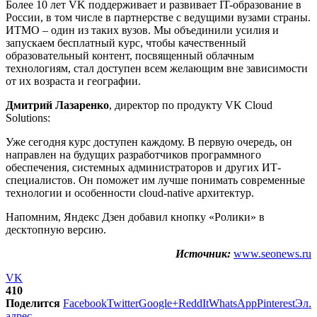
Более 10 лет VK поддерживает и развивает IT-образование в
России, в том числе в партнерстве с ведущими вузами страны.
ИТМО – один из таких вузов. Мы объединили усилия и
запускаем бесплатный курс, чтобы качественный
образовательный контент, посвященный облачным
технологиям, стал доступен всем желающим вне зависимости
от их возраста и географии.
Дмитрий Лазаренко
, директор по продукту VK Cloud
Solutions:
Уже сегодня курс доступен каждому. В первую очередь, он
направлен на будущих разработчиков программного
обеспечения, системных администраторов и других ИТ-
специалистов. Он поможет им лучше понимать современные
технологии и особенности cloud-native архитектур.
Напомним, Яндекс Дзен добавил кнопку «Ролики» в
десктопную версию.
Источник:
www.seonews.ru
VK
410
Поделится
Facebook
Twitter
Google+
ReddIt
WhatsApp
Pinterest
Эл.
адрес