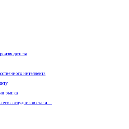
производителя
усственного интеллекта
екту
ами рынка
ч его сотрудников стали…