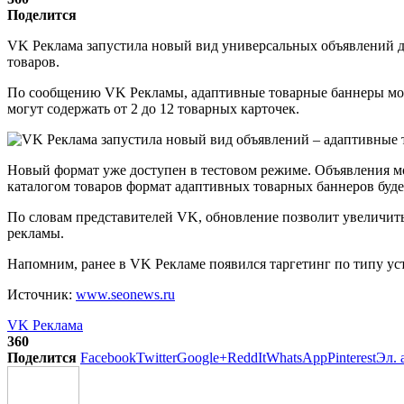
Поделится
VK Реклама запустила новый вид универсальных объявлений д
товаров.
По сообщению VK Рекламы, адаптивные товарные баннеры можн
могут содержать от 2 до 12 товарных карточек.
Новый формат уже доступен в тестовом режиме. Объявления мо
каталогом товаров формат адаптивных товарных баннеров буде
По словам представителей VK, обновление позволит увеличить
рекламы.
Напомним, ранее в VK Рекламе появился таргетинг по типу ус
Источник:
www.seonews.ru
VK Реклама
360
Поделится
Facebook
Twitter
Google+
ReddIt
WhatsApp
Pinterest
Эл. 