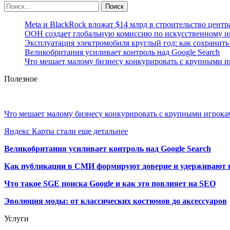
Meta и BlackRock вложат $14 млрд в строительство центр
ООН создает глобальную комиссию по искусственному и
Эксплуатация электромобиля круглый год: как сохранить 
Великобритания усиливает контроль над Google Search
Что мешает малому бизнесу конкурировать с крупными 
Полезное
Что мешает малому бизнесу конкурировать с крупными игрок
Яндекс Карты стали еще детальнее
Великобритания усиливает контроль над Google Search
Как публикации в СМИ формируют доверие и удерживают 
Что такое SGE поиска Google и как это повлияет на SEO
Эволюция моды: от классических костюмов до аксессуаров
Услуги