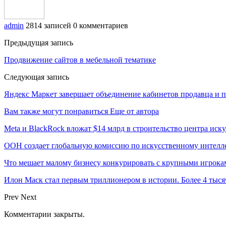
admin
2814 записей
0 комментариев
Предыдущая запись
Продвижение сайтов в мебельной тематике
Следующая запись
Яндекс Маркет завершает объединение кабинетов продавца и 
Вам также могут понравиться
Еще от автора
Meta и BlackRock вложат $14 млрд в строительство центра иск
ООН создает глобальную комиссию по искусственному интелл
Что мешает малому бизнесу конкурировать с крупными игрок
Илон Маск стал первым триллионером в истории. Более 4 тыся
Prev
Next
Комментарии закрыты.