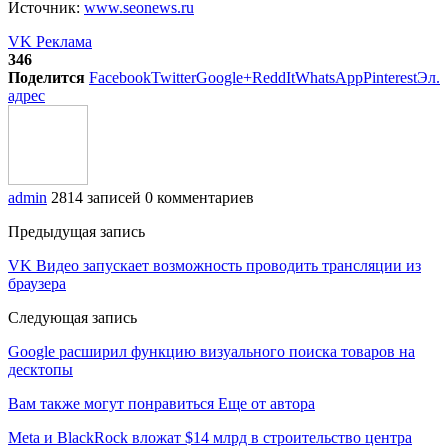
Источник:
www.seonews.ru
VK Реклама
346
Поделится
Facebook
Twitter
Google+
ReddIt
WhatsApp
Pinterest
Эл.
адрес
admin
2814 записей
0 комментариев
Предыдущая запись
VK Видео запускает возможность проводить трансляции из
браузера
Следующая запись
Google расширил функцию визуального поиска товаров на
десктопы
Вам также могут понравиться
Еще от автора
Meta и BlackRock вложат $14 млрд в строительство центра