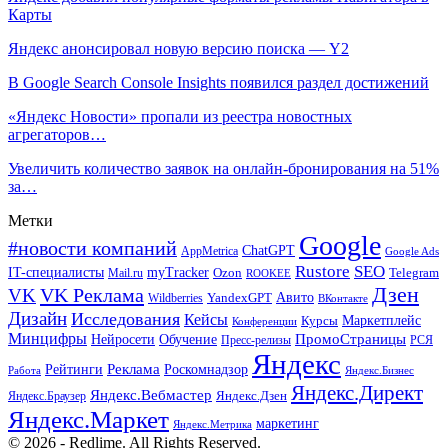
Карты
Яндекс анонсировал новую версию поиска — Y2
В Google Search Console Insights появился раздел достижений
«Яндекс Новости» пропали из реестра новостных
агрегаторов…
Увеличить количество заявок на онлайн-бронирования на 51%
за…
Метки
Google
#новости компаний
ChatGPT
AppMetrica
Google Ads
Rustore
SEO
IT-специалисты
myTracker
Mail.ru
Ozon
Telegram
ROOKEE
Дзен
VK Реклама
VK
Авито
Wildberries
YandexGPT
ВКонтакте
Дизайн
Исследования
Кейсы
Маркетплейс
Курсы
Конференции
Минцифры
ПромоСтраницы
Нейросети
Обучение
Пресс-релизы
РСЯ
Яндекс
Реклама
Роскомнадзор
Рейтинги
Работа
Яндекс.Бизнес
Яндекс.Директ
Яндекс.Вебмастер
Яндекс.Браузер
Яндекс.Дзен
Яндекс.Маркет
маркетинг
Яндекс.Метрика
© 2026 - Redlime. All Rights Reserved.