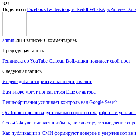
322
Поделится
Facebook
Twitter
Google+
ReddIt
WhatsApp
Pinterest
Эл. 
admin
2814 записей
0 комментариев
Предыдущая запись
Гендиректор YouTube Сьюзан Войжицки покидает свой пост
Следующая запись
Яндекс добавил крипту в конвертер валют
Вам также могут понравиться
Еще от автора
Великобритания усиливает контроль над Google Search
Qualcomm прогнозирует слабый спрос на смартфоны и усилива
Coca-Cola увеличивает прибыль, но фиксирует замедление спр
Как публикации в СМИ формируют доверие и удерживают вни