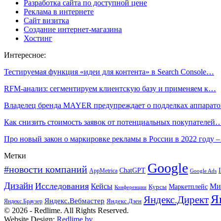
Разработка сайта по доступной цене
Реклама в интернете
Сайт визитка
Создание интернет-магазина
Хостинг
Интересное:
Тестируемая функция «идеи для контента» в Search Console…
RFM-анализ: сегментируем клиентскую базу и применяем к…
Владелец бренда MAYER предупреждает о подделках аппарат
Как снизить стоимость заявок от потенциальных покупателей
Про новый закон о маркировке рекламы в России в 2022 году 
Метки
Google
#новости компаний
ChatGPT
AppMetrica
Google Ads
Дизайн
Исследования
Кейсы
Ми
Маркетплейс
Курсы
Конференции
Я
Яндекс.Директ
Яндекс.Вебмастер
Яндекс.Браузер
Яндекс.Дзен
© 2026 - Redlime. All Rights Reserved.
Website Design:
Redlime.by