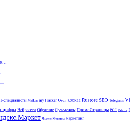
ов…
…
–…
V
Rustore
SEO
IT-специалисты
myTracker
Mail.ru
Ozon
Telegram
ROOKEE
нцифры
ПромоСтраницы
Нейросети
Обучение
Пресс-релизы
РСЯ
Работа
ндекс.Маркет
маркетинг
Яндекс.Метрика