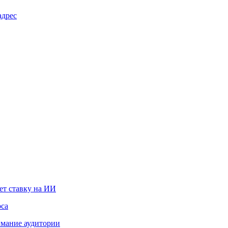
адрес
ет ставку на ИИ
оса
мание аудитории