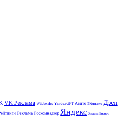
Дзен
VK Реклама
K
Авито
Wildberries
YandexGPT
ВКонтакте
Яндекс
Реклама
Роскомнадзор
Рейтинги
Яндекс.Бизнес