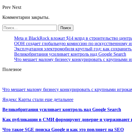
Prev
Next
Комментарии закрыты.
Meta и BlackRock вложат $14 млрд в строительство центр
ООН создает глобальную комиссию по искусственному и
Эксплуатация электромобиля круглый год: как сохранить 
Великобритания усиливает контроль над Google Search
Что мешает малому бизнесу конкурировать с крупными 
Полезное
Что мешает малому бизнесу конкурировать с крупными игрок
Яндекс Карты стали еще детальнее
Великобритания усиливает контроль над Google Search
Как публикации в СМИ формируют доверие и удерживают 
Что такое SGE поиска Google и как это повлияет на SEO