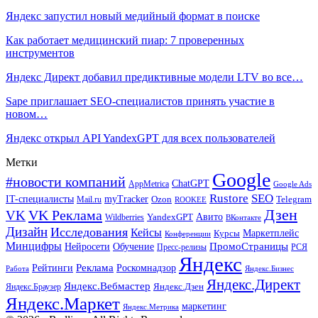
Яндекс запустил новый медийный формат в поиске
Как работает медицинский пиар: 7 проверенных
инструментов
Яндекс Директ добавил предиктивные модели LTV во все…
Sape приглашает SEO-специалистов принять участие в
новом…
Яндекс открыл API YandexGPT для всех пользователей
Метки
Google
#новости компаний
ChatGPT
AppMetrica
Google Ads
Rustore
SEO
IT-специалисты
myTracker
Mail.ru
Ozon
Telegram
ROOKEE
Дзен
VK Реклама
VK
Авито
Wildberries
YandexGPT
ВКонтакте
Дизайн
Исследования
Кейсы
Маркетплейс
Курсы
Конференции
Минцифры
ПромоСтраницы
Нейросети
Обучение
Пресс-релизы
РСЯ
Яндекс
Реклама
Роскомнадзор
Рейтинги
Работа
Яндекс.Бизнес
Яндекс.Директ
Яндекс.Вебмастер
Яндекс.Браузер
Яндекс.Дзен
Яндекс.Маркет
маркетинг
Яндекс.Метрика