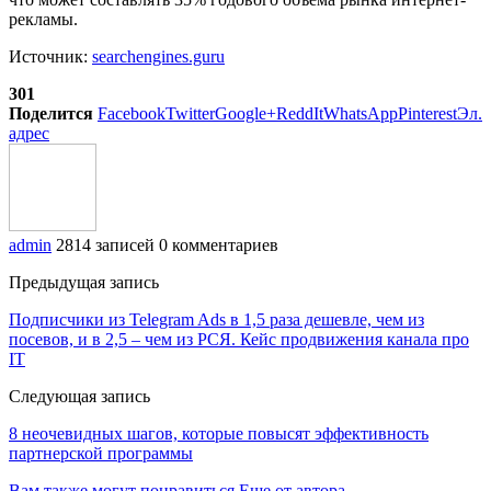
рекламы.
Источник:
searchengines.guru
301
Поделится
Facebook
Twitter
Google+
ReddIt
WhatsApp
Pinterest
Эл.
адрес
admin
2814 записей
0 комментариев
Предыдущая запись
Подписчики из Telegram Ads в 1,5 раза дешевле, чем из
посевов, и в 2,5 – чем из РСЯ. Кейс продвижения канала про
IT
Следующая запись
8 неочевидных шагов, которые повысят эффективность
партнерской программы
Вам также могут понравиться
Еще от автора