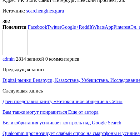
Адрес VK Store: Санкт-Петербург, Невский проспект, 28.
Источник:
searchengines.guru
302
Поделится
Facebook
Twitter
Google+
ReddIt
WhatsApp
Pinterest
Эл. 
admin
2814 записей
0 комментариев
Предыдущая запись
Digital-рынки Беларуси, Казахстана, Узбекистана. Исследован
Следующая запись
Дзен представил книгу «Нетоксичное общение в Сети»
Вам также могут понравиться
Еще от автора
Великобритания усиливает контроль над Google Search
Qualcomm прогнозирует слабый спрос на смартфоны и усилива