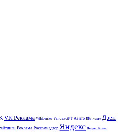
Дзен
VK Реклама
K
Авито
Wildberries
YandexGPT
ВКонтакте
Яндекс
Реклама
Роскомнадзор
Рейтинги
Яндекс.Бизнес