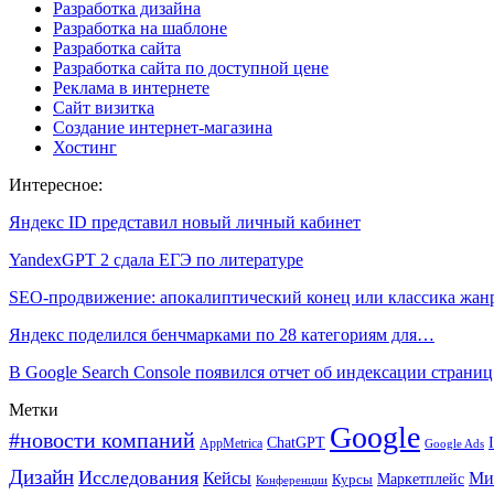
Разработка дизайна
Разработка на шаблоне
Разработка сайта
Разработка сайта по доступной цене
Реклама в интернете
Сайт визитка
Создание интернет-магазина
Хостинг
Интересное:
Яндекс ID представил новый личный кабинет
YandexGPT 2 сдала ЕГЭ по литературе
SEO-продвижение: апокалиптический конец или классика жан
Яндекс поделился бенчмарками по 28 категориям для…
В Google Search Console появился отчет об индексации стран
Метки
Google
#новости компаний
ChatGPT
AppMetrica
Google Ads
Дизайн
Исследования
Кейсы
Ми
Маркетплейс
Курсы
Конференции