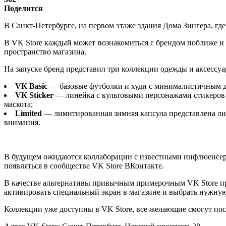
Поделится
В Санкт-Петербурге, на первом этаже здания Дома Зингера, г
В VK Store каждый может познакомиться с брендом поближе и
пространство магазина.
На запуске бренд представил три коллекции одежды и аксессуа
VK
Basic
— базовые футболки и худи с минималистичным ди
VK
Sticker
— линейка с культовыми персонажами стикеров 
маскота;
Limited
— лимитированная зимняя капсула представлена лин
внимания.
В будущем ожидаются коллаборации с известными инфлюенсер
появляться в сообществе VK Store ВКонтакте.
В качестве альтернативы привычным примерочным VK Store пр
активировать специальный экран в магазине и выбрать нужную
Коллекции уже доступны в VK Store, все желающие смогут пос