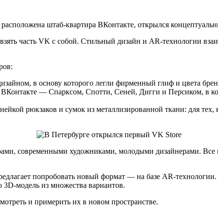
де расположена штаб-квартира ВКонтакте, открылся концептуаль
 взять часть VK c собой. Стильный дизайн и AR-технологии вз
ров:
зайном, в основу которого легли фирменный глиф и цвета брен
ВКонтакте — Спарксом, Спотти, Сеней, Дигги и Персиком, в ко
ейкой рюкзаков и сумок из металлизированной ткани: для тех, 
ами, современными художниками, молодыми дизайнерами. Все н
едлагает попробовать новый формат — на базе AR-технологии.
 3D-модель из множества вариантов.
мотреть и примерить их в новом пространстве.