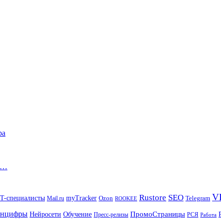
ра
иц…
V
Rustore
SEO
IT-специалисты
myTracker
Mail.ru
Ozon
Telegram
ROOKEE
нцифры
ПромоСтраницы
Нейросети
Обучение
Пресс-релизы
РСЯ
Работа