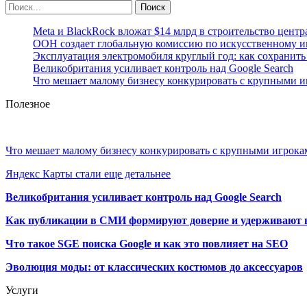
Meta и BlackRock вложат $14 млрд в строительство центр
ООН создает глобальную комиссию по искусственному и
Эксплуатация электромобиля круглый год: как сохранить 
Великобритания усиливает контроль над Google Search
Что мешает малому бизнесу конкурировать с крупными 
Полезное
Что мешает малому бизнесу конкурировать с крупными игрок
Яндекс Карты стали еще детальнее
Великобритания усиливает контроль над Google Search
Как публикации в СМИ формируют доверие и удерживают 
Что такое SGE поиска Google и как это повлияет на SEO
Эволюция моды: от классических костюмов до аксессуаров
Услуги