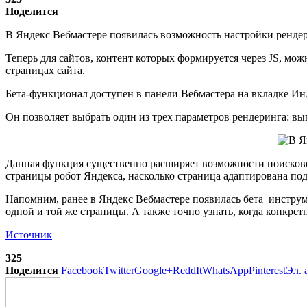
Поделится
В Яндекс Вебмастере появилась возможность настройки рендери
Теперь для сайтов, контент которых формируется через JS, мо
страницах сайта.
Бета-функционал доступен в панели Вебмастера на вкладке Инд
Он позволяет выбрать один из трех параметров рендеринга: вы
Данная функция существенно расширяет возможности поисково
страницы робот Яндекса, насколько страница адаптирована под
Напомним, ранее в Яндекс Вебмастере появилась бета инстру
одной и той же страницы. А также точно узнать, когда конкрет
Источник
325
Поделится
Facebook
Twitter
Google+
ReddIt
WhatsApp
Pinterest
Эл. 