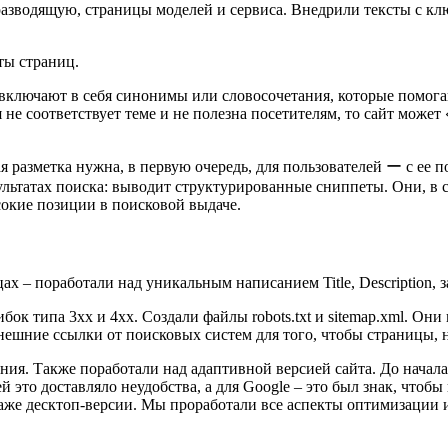
азводящую, страницы моделей и сервиса. Внедрили тексты с кл
ты страниц.
о включают в себя синонимы или словосочетания, которые помога
 не соответствует теме и не полезна посетителям, то сайт может 
я разметка нужна, в первую очередь, для пользователей ー с ее
ультатах поиска: выводит структурированные сниппеты. Они, в 
сокие позиции в поисковой выдаче.
ах – поработали над уникальным написанием Title, Description,
к типа 3хх и 4xx. Создали файлы robots.txt и sitemap.xml. Они
нешние ссылки от поисковых систем для того, чтобы страницы, н
ния. Также поработали над адаптивной версией сайта. До начал
 это доставляло неудобства, а для Google – это был знак, чтоб
аже десктоп-версии. Мы проработали все аспекты оптимизации и