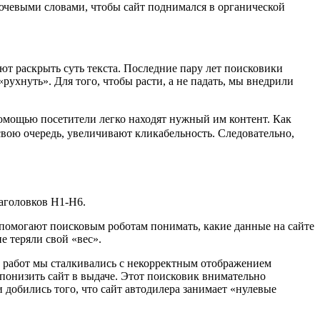
ючевыми словами, чтобы сайт поднимался в органической
ют раскрыть суть текста. Последние пару лет поисковики
«рухнуть». Для того, чтобы расти, а не падать, мы внедрили
 помощью посетители легко находят нужный им контент. Как
свою очередь, увеличивают кликабельность. Следовательно,
 заголовков Н1-H6.
 помогают поисковым роботам понимать, какие данные на сайте
е теряли свой «вес».
а работ мы сталкивались с некорректным отображением
ы понизить сайт в выдаче. Этот поисковик внимательно
 добились того, что сайт автодилера занимает «нулевые