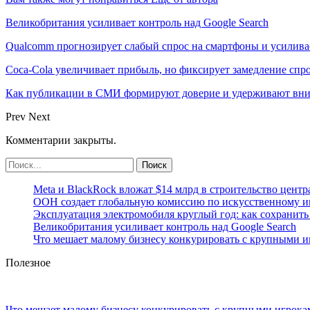
Великобритания усиливает контроль над Google Search
Qualcomm прогнозирует слабый спрос на смартфоны и усилива
Coca-Cola увеличивает прибыль, но фиксирует замедление спр
Как публикации в СМИ формируют доверие и удерживают вни
Prev
Next
Комментарии закрыты.
Meta и BlackRock вложат $14 млрд в строительство центр
ООН создает глобальную комиссию по искусственному и
Эксплуатация электромобиля круглый год: как сохранить 
Великобритания усиливает контроль над Google Search
Что мешает малому бизнесу конкурировать с крупными 
Полезное
Что мешает малому бизнесу конкурировать с крупными игрок