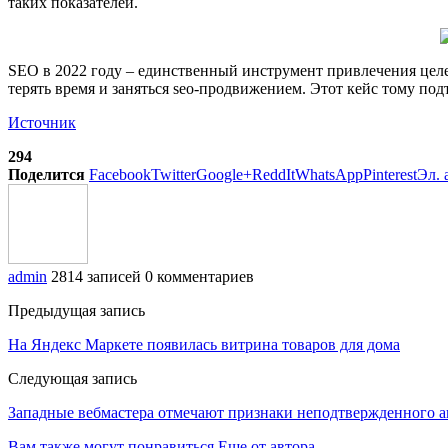
таких показателей.
SEO в 2022 году – единственный инструмент привлечения целе
терять время и заняться seo-продвижением. Этот кейс тому по
Источник
294
Поделится
Facebook
Twitter
Google+
ReddIt
WhatsApp
Pinterest
Эл. 
admin
2814 записей
0 комментариев
Предыдущая запись
На Яндекс Маркете появилась витрина товаров для дома
Следующая запись
Западные вебмастера отмечают признаки неподтвержденного а
Вам также могут понравиться
Еще от автора