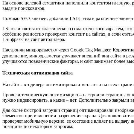
На основе целевой семантики наполнили контентом главную, р
выдаче поисковиков.
Помимо SEO-ключей, добавили LSI-фразы в различные элемен
LSI отличаются от классического семантического ядра тем, чт
особенно ревностно проверяют контент на сайтах, и если статья
LSI-фразы на сайт автодилера.
Настроили микроразметку через Google Tag Manager. Корректна
дополнение, микроразметка улучшает внешний вид сайта в рез
улучшаются поведенческие факторы, и сайт занимает более вы
Техническая оптимизация сайта
На сайте автодилера оптимизировали мета-теги на всех страниц
Провели техническую оптимизацию – настроили страницы ошибо
нужно индексировать, а какие – нет. Дополнительно закрыли в
Для более быстрой загрузки страниц оптимизировали изображе
элементов при изменении разрешения экрана. Для пользователей
проверяет мобильную версию, ее состояние влияет на выдачу д
позиции» по некоторым запросам.