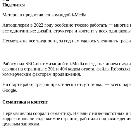
Поделится
Материал предоставлен командой i-Media
Автодилерам в 2022 году особенно тяжело работать ー многие
все однотипные: дизайн, структура и контент у всех одинаков
Несмотря на все трудности, за год нам удалось увеличить трафик
Работу над SEO-оптимизацией в i-Media всегда начинаем с ауд
ссылки на страницы с 301 и 404 кодом ответа, файлы Robots.tx
коммерческим факторам продвижения.
На старте работ трафик практически отсутствовал ー всего пара
Google.
Семантика и контент
Первым делом собрали семантику. Начали с низкочастотных и с
корректировали содержимое страниц, работали над «вхождениям
целевым запросам.