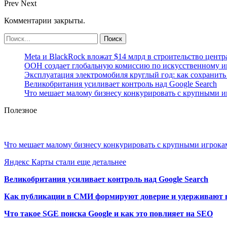
Prev
Next
Комментарии закрыты.
Meta и BlackRock вложат $14 млрд в строительство центр
ООН создает глобальную комиссию по искусственному и
Эксплуатация электромобиля круглый год: как сохранить 
Великобритания усиливает контроль над Google Search
Что мешает малому бизнесу конкурировать с крупными 
Полезное
Что мешает малому бизнесу конкурировать с крупными игрок
Яндекс Карты стали еще детальнее
Великобритания усиливает контроль над Google Search
Как публикации в СМИ формируют доверие и удерживают 
Что такое SGE поиска Google и как это повлияет на SEO