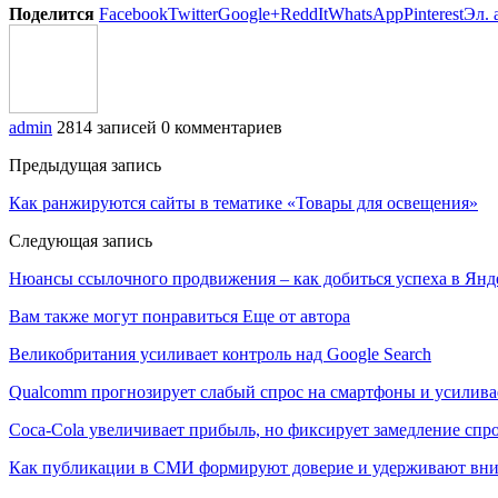
Поделится
Facebook
Twitter
Google+
ReddIt
WhatsApp
Pinterest
Эл. 
admin
2814 записей
0 комментариев
Предыдущая запись
Как ранжируются сайты в тематике «Товары для освещения»
Следующая запись
Нюансы ссылочного продвижения – как добиться успеха в Янд
Вам также могут понравиться
Еще от автора
Великобритания усиливает контроль над Google Search
Qualcomm прогнозирует слабый спрос на смартфоны и усилива
Coca-Cola увеличивает прибыль, но фиксирует замедление спр
Как публикации в СМИ формируют доверие и удерживают вни