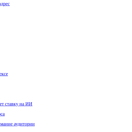
адрес
ексе
ет ставку на ИИ
оса
мание аудитории