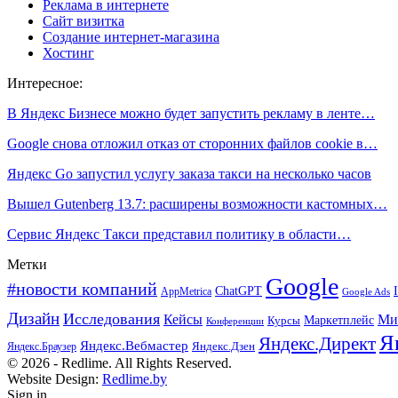
Реклама в интернете
Сайт визитка
Создание интернет-магазина
Хостинг
Интересное:
В Яндекс Бизнесе можно будет запустить рекламу в ленте…
Google снова отложил отказ от сторонних файлов cookie в…
Яндекс Go запустил услугу заказа такси на несколько часов
Вышел Gutenberg 13.7: расширены возможности кастомных…
Сервис Яндекс Такси представил политику в области…
Метки
Google
#новости компаний
ChatGPT
AppMetrica
Google Ads
Дизайн
Исследования
Кейсы
Ми
Маркетплейс
Курсы
Конференции
Я
Яндекс.Директ
Яндекс.Вебмастер
Яндекс.Браузер
Яндекс.Дзен
© 2026 - Redlime. All Rights Reserved.
Website Design:
Redlime.by
Sign in