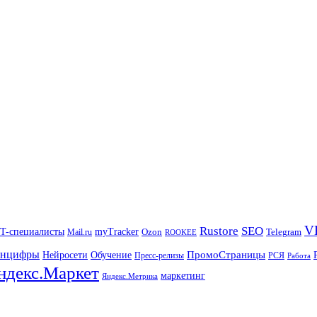
V
Rustore
SEO
IT-специалисты
myTracker
Mail.ru
Ozon
Telegram
ROOKEE
нцифры
ПромоСтраницы
Нейросети
Обучение
Пресс-релизы
РСЯ
Работа
ндекс.Маркет
маркетинг
Яндекс.Метрика