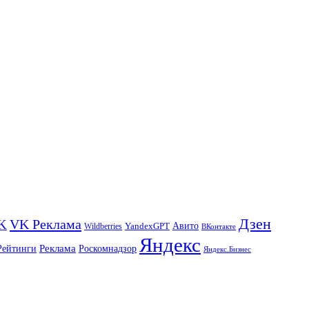
Дзен
VK Реклама
K
Авито
Wildberries
YandexGPT
ВКонтакте
Яндекс
Реклама
Роскомнадзор
Рейтинги
Яндекс.Бизнес