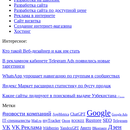
Разработка сайта
Разработка сайта по доступной цене
Реклама в интернете
Сайт визитка
Создание интернет-магазина
Хостинг
Интересное:
Кто такой Веб-дизайнер и как им стать
В рекламном кабинете Telegram Ads появились новые
таргетинги
WhatsApp упрощает навигацию по группам в сообществах
Яндекс Маркет расширил статистику по бусту продаж
Какие сайты лидируют в поисковый выдаче Узбекистана –…
Метки
Google
#новости компаний
ChatGPT
AppMetrica
Google Ads
Rustore
SEO
IT-специалисты
myTracker
Mail.ru
Ozon
Telegram
ROOKEE
Дзен
VK Реклама
VK
Авито
Wildberries
YandexGPT
ВКонтакте