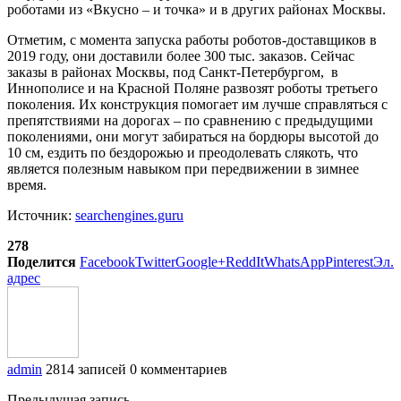
роботами из «Вкусно – и точка» и в других районах Москвы.
Отметим, с момента запуска работы роботов-доставщиков в
2019 году, они доставили более 300 тыс. заказов. Сейчас
заказы в районах Москвы, под Санкт-Петербургом, в
Иннополисе и на Красной Поляне развозят роботы третьего
поколения. Их конструкция помогает им лучше справляться с
препятствиями на дорогах – по сравнению с предыдущими
поколениями, они могут забираться на бордюры высотой до
10 см, ездить по бездорожью и преодолевать слякоть, что
является полезным навыком при передвижении в зимнее
время.
Источник:
searchengines.guru
278
Поделится
Facebook
Twitter
Google+
ReddIt
WhatsApp
Pinterest
Эл.
адрес
admin
2814 записей
0 комментариев
Предыдущая запись