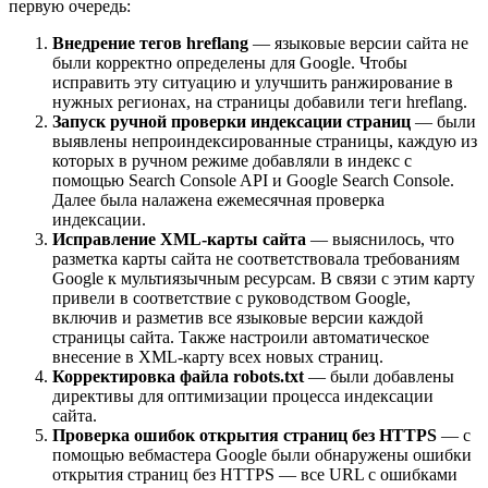
первую очередь:
Внедрение тегов hreflang
— языковые версии сайта не
были корректно определены для Google. Чтобы
исправить эту ситуацию и улучшить ранжирование в
нужных регионах, на страницы добавили теги hreflang.
Запуск ручной проверки индексации страниц
— были
выявлены непроиндексированные страницы, каждую из
которых в ручном режиме добавляли в индекс с
помощью Search Console API и Google Search Console.
Далее была налажена ежемесячная проверка
индексации.
Исправление XML-карты сайта
— выяснилось, что
разметка карты сайта не соответствовала требованиям
Google к мультиязычным ресурсам. В связи с этим карту
привели в соответствие с руководством Google,
включив и разметив все языковые версии каждой
страницы сайта. Также настроили автоматическое
внесение в XML-карту всех новых страниц.
Корректировка файла robots.txt
— были добавлены
директивы для оптимизации процесса индексации
сайта.
Проверка ошибок открытия страниц без HTTPS
— с
помощью вебмастера Google были обнаружены ошибки
открытия страниц без HTTPS — все URL с ошибками