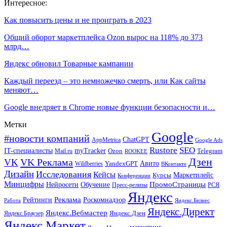
Интересное:
Как повысить цены и не проиграть в 2023
Общий оборот маркетплейса Ozon вырос на 118% до 373
млрд…
Яндекс обновил Товарные кампании
Каждый переезд – это немножечко смерть, или Как сайты
меняют…
Google внедряет в Chrome новые функции безопасности и…
Метки
Google
#новости компаний
ChatGPT
AppMetrica
Google Ads
Rustore
SEO
IT-специалисты
myTracker
Mail.ru
Ozon
Telegram
ROOKEE
Дзен
VK Реклама
VK
Авито
Wildberries
YandexGPT
ВКонтакте
Дизайн
Исследования
Кейсы
Маркетплейс
Курсы
Конференции
Минцифры
ПромоСтраницы
Нейросети
Обучение
Пресс-релизы
РСЯ
Яндекс
Реклама
Роскомнадзор
Рейтинги
Работа
Яндекс.Бизнес
Яндекс.Директ
Яндекс.Вебмастер
Яндекс.Браузер
Яндекс.Дзен
Яндекс.Маркет