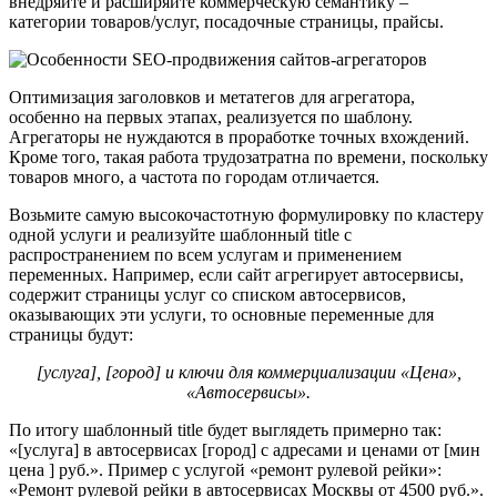
внедряйте и расширяйте коммерческую семантику –
категории товаров/услуг, посадочные страницы, прайсы.
Оптимизация заголовков и метатегов для агрегатора,
особенно на первых этапах, реализуется по шаблону.
Агрегаторы не нуждаются в проработке точных вхождений.
Кроме того, такая работа трудозатратна по времени, поскольку
товаров много, а частота по городам отличается.
Возьмите самую высокочастотную формулировку по кластеру
одной услуги и реализуйте шаблонный title с
распространением по всем услугам и применением
переменных. Например, если сайт агрегирует автосервисы,
содержит страницы услуг со списком автосервисов,
оказывающих эти услуги, то основные переменные для
страницы будут:
[услуга], [город] и ключи для коммерциализации «Цена»,
«Автосервисы».
По итогу шаблонный title будет выглядеть примерно так:
«[услуга] в автосервисах [город] с адресами и ценами от [мин
цена ] руб.». Пример с услугой «ремонт рулевой рейки»:
«Ремонт рулевой рейки в автосервисах Москвы от 4500 руб.».