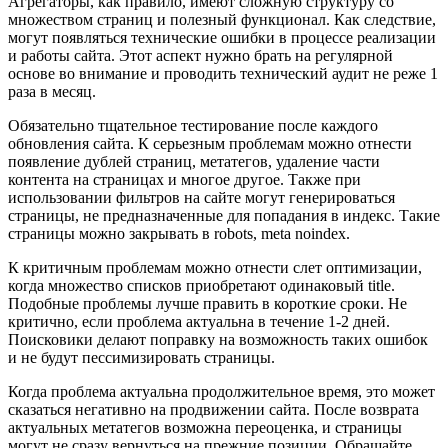
Агрегаторы, как правило, имеют сложную структуру со
множеством страниц и полезный функционал. Как следствие,
могут появляться технические ошибки в процессе реализации
и работы сайта. Этот аспект нужно брать на регулярной
основе во внимание и проводить технический аудит не реже 1
раза в месяц.
Обязательно тщательное тестирование после каждого
обновления сайта. К серьезным проблемам можно отнести
появление дублей страниц, метатегов, удаление части
контента на страницах и многое другое. Также при
использовании фильтров на сайте могут генерироваться
страницы, не предназначенные для попадания в индекс. Такие
страницы можно закрывать в robots, meta noindex.
К критичным проблемам можно отнести слет оптимизации,
когда множество списков приобретают одинаковый title.
Подобные проблемы лучше править в короткие сроки. Не
критично, если проблема актуальна в течение 1-2 дней.
Поисковики делают поправку на возможность таких ошибок
и не будут пессимизировать страницы.
Когда проблема актуальна продолжительное время, это может
сказаться негативно на продвижении сайта. После возврата
актуальных метатегов возможна переоценка, и страницы
могут не сразу вернуться на прежние позиции. Обращайте