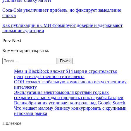
усиливает ставку на ИИ
Coca-Cola увеличивает прибыль, но фиксирует замедление
спроса
Как публикации в СМИ формируют доверие и удерживают
внимание аудитории
Prev
Next
Комментарии закрыты.
Meta и BlackRock вложат $14 млрд в строительство
центра искусственного интеллекта
ООН создает глобальную комиссию по искусственному
интеллекту
Эксплуатация электромобиля круглый год: как
сохранить запас хода и продлить срок службы батареи
Великобритания усиливает контроль над Google Search
Что мешает малому бизнесу конкурировать с крупными
игроками рынка
Полезное