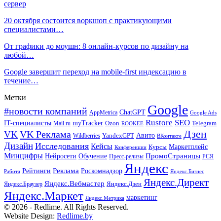
сервер
20 октября состоится воркшоп с практикующими
специалистами…
От графики до моушн: 8 онлайн-курсов по дизайну на
любой…
Google завершит переход на mobile-first индексацию в
течение…
Метки
Google
#новости компаний
ChatGPT
AppMetrica
Google Ads
Rustore
SEO
IT-специалисты
myTracker
Mail.ru
Ozon
Telegram
ROOKEE
Дзен
VK Реклама
VK
Авито
Wildberries
YandexGPT
ВКонтакте
Дизайн
Исследования
Кейсы
Маркетплейс
Курсы
Конференции
Минцифры
ПромоСтраницы
Нейросети
Обучение
Пресс-релизы
РСЯ
Яндекс
Реклама
Роскомнадзор
Рейтинги
Работа
Яндекс.Бизнес
Яндекс.Директ
Яндекс.Вебмастер
Яндекс.Браузер
Яндекс.Дзен
Яндекс.Маркет
маркетинг
Яндекс.Метрика
© 2026 - Redlime. All Rights Reserved.
Website Design:
Redlime.by