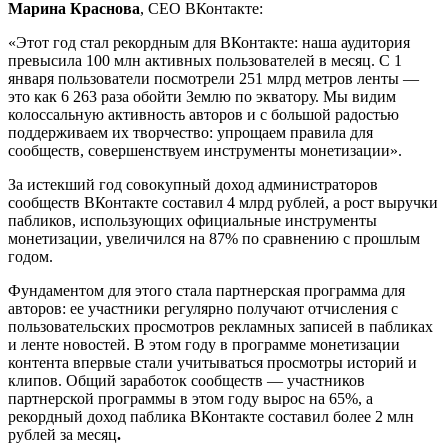
Марина Краснова
, CEO ВКонтакте:
«Этот год стал рекордным для ВКонтакте: наша аудитория
превысила 100 млн активных пользователей в месяц. С 1
января пользователи посмотрели 251 млрд метров ленты —
это как 6 263 раза обойти Землю по экватору. Мы видим
колоссальную активность авторов и с большой радостью
поддерживаем их творчество: упрощаем правила для
сообществ, совершенствуем инструменты монетизации».
За истекший год совокупный доход администраторов
сообществ ВКонтакте составил 4 млрд рублей, а рост выручки
пабликов, использующих официальные инструменты
монетизации, увеличился на
87% по сравнению с прошлым
годом.
Фундаментом для этого стала партнерская программа для
авторов: ее участники регулярно получают отчисления с
пользовательских просмотров рекламных записей в пабликах
и ленте новостей. В этом году в программе монетизации
контента впервые стали учитываться просмотры историй и
клипов. Общий заработок сообществ — участников
партнерской программы в этом году вырос на 65%, а
рекордный доход паблика ВКонтакте составил более 2 млн
рублей за месяц
.