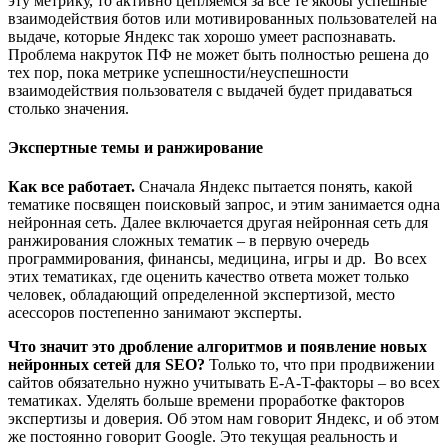
эту метрику, то активно цепляемся за все те якобы успешные
взаимодействия ботов или мотивированных пользователей на
выдаче, которые Яндекс так хорошо умеет распознавать.
Проблема накруток ПФ не может быть полностью решена до
тех пор, пока метрике успешности/неуспешности
взаимодействия пользователя с выдачей будет придаваться
столько значения.
Экспертные темы и ранжирование
Как все работает.
Сначала Яндекс пытается понять, какой
тематике посвящен поисковый запрос, и этим занимается одна
нейронная сеть. Далее включается другая нейронная сеть для
ранжирования сложных тематик – в первую очередь
программирования, финансы, медицина, игры и др. Во всех
этих тематиках, где оценить качество ответа может только
человек, обладающий определенной экспертизой, место
асессоров постепенно занимают эксперты.
Что значит это дробление алгоритмов и появление новых
нейронных сетей для SEO?
Только то, что при продвижении
сайтов обязательно нужно учитывать E-A-T-факторы – во всех
тематиках. Уделять больше времени проработке факторов
экспертизы и доверия. Об этом нам говорит Яндекс, и об этом
же постоянно говорит Google. Это текущая реальность и