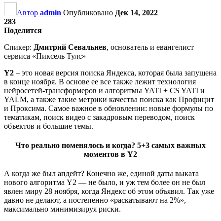
Автор
admin
Опубликовано
Дек 14, 2022
283
Поделится
Спикер:
Дмитрий Севальнев
, основатель и евангелист
сервиса «Пиксель Тулс»
Y2
– это новая версия поиска Яндекса, которая была запущена
в конце ноября. В основе ее все также лежит технология
нейросетей-трансформеров и алгоритмы YATI + CS YATI и
YALM, а также такие метрики качества поиска как Профицит
и Проксима. Самое важное в обновлении: новые формулы по
тематикам, поиск видео с закадровым переводом, поиск
объектов и большие темы.
Что реально поменялось и когда? 5+3 самых важных
моментов в Y2
А когда же был апдейт? Конечно же, единой даты выката
нового алгоритма Y2 — не было, и уж тем более он не был
явлен миру 28 ноября, когда Яндекс об этом объявил. Так уже
давно не делают, а постепенно «раскатывают на 2%»,
максимально минимизируя риски.