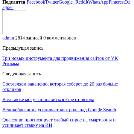
Поделится
Facebook
Twitter
Google+
ReddIt
WhatsApp
Pinterest
Эл.
адрес
admin
2814 записей
0 комментариев
Предыдущая запись
Три новых инструмента для продвижения сайтов от VK
Реклама
Следующая запись
Составляем вакансию, которая соберет до 20 раз больше
откликов
Вам также могут понравиться
Еще от автора
Великобритания усиливает контроль над Google Search
Qualcomm прогнозирует слабый спрос на смартфоны и
усиливает ставку на ИИ