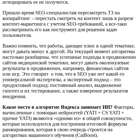
игнорировать ее не получится.
Пришло время SEO-специалистам пересмотреть ТЗ на
копирайтинг – перестать смотреть на контент лишь в разрезе
контент-маркетинга с учетом SEO-требований, а все-таки
рассматривать его как инструмент для решения задач
пользователя.
Важно помнить, что работы, дающие плюс в одной тематике,
могут давать минус в другой. На текущий момент алгоритмы
настолько разобщены, что успешные подходы в продвижении
сайтов медицинской тематики, могут давать околонулевые
результаты в продвижении, например, финансовых сайтов
или игр. Это говорит о том, что в SEO уже нет какой-то
универсальной экспертизы, а экспертный подход – это
продуктовый подход: постоянный анализ, выдвижение
гипотез и их тестирование, а также измерение результатов
внедрения.
Какое место в алгоритме Яндекса занимает ИИ?
Факторы,
вычисленные с помощью нейросетей (YATI + CS YATI +
прочие YATI) являются «одними из» в общей совокупности,
которые используются для построения итоговой формулы
ранжирования, которая в свою очередь строится на
алгоритмах машинного обучения (CatBoost).