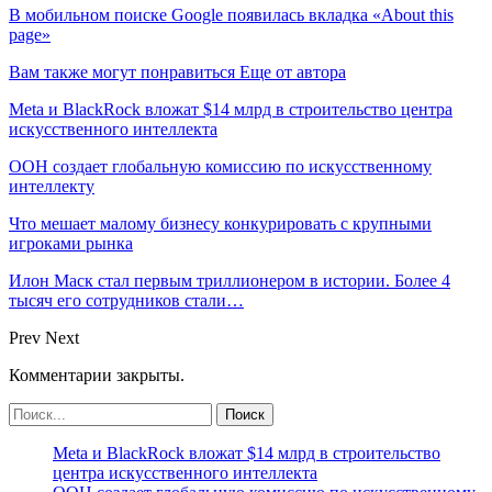
В мобильном поиске Google появилась вкладка «About this
page»
Вам также могут понравиться
Еще от автора
Meta и BlackRock вложат $14 млрд в строительство центра
искусственного интеллекта
ООН создает глобальную комиссию по искусственному
интеллекту
Что мешает малому бизнесу конкурировать с крупными
игроками рынка
Илон Маск стал первым триллионером в истории. Более 4
тысяч его сотрудников стали…
Prev
Next
Комментарии закрыты.
Meta и BlackRock вложат $14 млрд в строительство
центра искусственного интеллекта