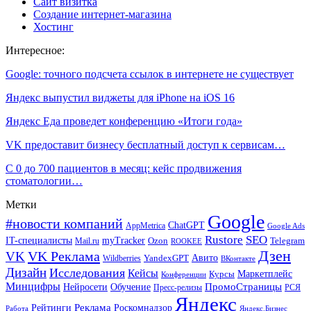
Сайт визитка
Создание интернет-магазина
Хостинг
Интересное:
Google: точного подсчета ссылок в интернете не существует
Яндекс выпустил виджеты для iPhone на iOS 16
Яндекс Еда проведет конференцию «Итоги года»
VK предоставит бизнесу бесплатный доступ к сервисам…
С 0 до 700 пациентов в месяц: кейс продвижения
стоматологии…
Метки
Google
#новости компаний
ChatGPT
AppMetrica
Google Ads
Rustore
SEO
IT-специалисты
myTracker
Mail.ru
Ozon
Telegram
ROOKEE
Дзен
VK Реклама
VK
Авито
Wildberries
YandexGPT
ВКонтакте
Дизайн
Исследования
Кейсы
Маркетплейс
Курсы
Конференции
Минцифры
ПромоСтраницы
Нейросети
Обучение
Пресс-релизы
РСЯ
Яндекс
Реклама
Роскомнадзор
Рейтинги
Работа
Яндекс.Бизнес