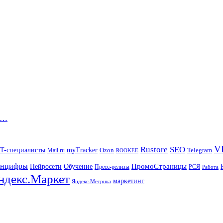
и…
V
Rustore
SEO
IT-специалисты
myTracker
Mail.ru
Ozon
Telegram
ROOKEE
нцифры
ПромоСтраницы
Нейросети
Обучение
Пресс-релизы
РСЯ
Работа
ндекс.Маркет
маркетинг
Яндекс.Метрика