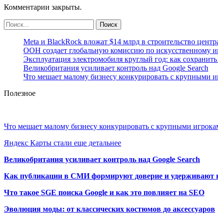
Комментарии закрыты.
Meta и BlackRock вложат $14 млрд в строительство центр
ООН создает глобальную комиссию по искусственному и
Эксплуатация электромобиля круглый год: как сохранить 
Великобритания усиливает контроль над Google Search
Что мешает малому бизнесу конкурировать с крупными 
Полезное
Что мешает малому бизнесу конкурировать с крупными игрок
Яндекс Карты стали еще детальнее
Великобритания усиливает контроль над Google Search
Как публикации в СМИ формируют доверие и удерживают 
Что такое SGE поиска Google и как это повлияет на SEO
Эволюция моды: от классических костюмов до аксессуаров