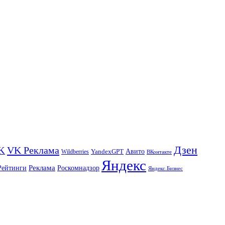
Дзен
VK Реклама
K
Авито
Wildberries
YandexGPT
ВКонтакте
Яндекс
Реклама
Роскомнадзор
Рейтинги
Яндекс.Бизнес