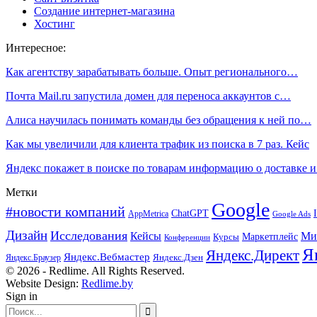
Создание интернет-магазина
Хостинг
Интересное:
Как агентству зарабатывать больше. Опыт регионального…
Почта Mail.ru запустила домен для переноса аккаунтов с…
Алиса научилась понимать команды без обращения к ней по…
Как мы увеличили для клиента трафик из поиска в 7 раз. Кейс
Яндекс покажет в поиске по товарам информацию о доставке 
Метки
Google
#новости компаний
ChatGPT
AppMetrica
Google Ads
Дизайн
Исследования
Кейсы
Ми
Маркетплейс
Курсы
Конференции
Я
Яндекс.Директ
Яндекс.Вебмастер
Яндекс.Браузер
Яндекс.Дзен
© 2026 - Redlime. All Rights Reserved.
Website Design:
Redlime.by
Sign in