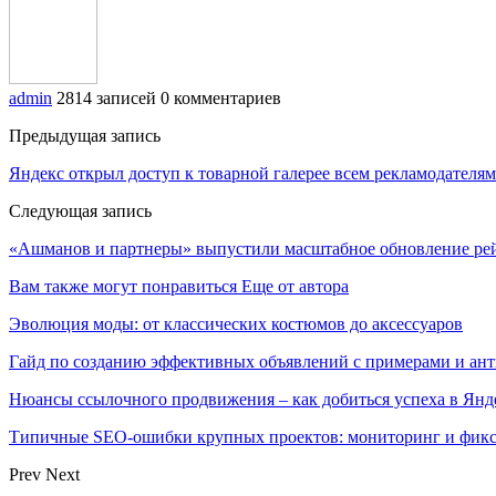
admin
2814 записей
0 комментариев
Предыдущая запись
Яндекс открыл доступ к товарной галерее всем рекламодателям
Следующая запись
«Ашманов и партнеры» выпустили масштабное обновление рей
Вам также могут понравиться
Еще от автора
Эволюция моды: от классических костюмов до аксессуаров
Гайд по созданию эффективных объявлений с примерами и ан
Нюансы ссылочного продвижения – как добиться успеха в Янд
Типичные SEO-ошибки крупных проектов: мониторинг и фик
Prev
Next