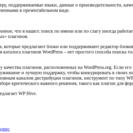
у, поддерживаемые языки, данные о производительности, качеств
вленными в презентабельном виде.
нное, что я нашел: поиск по имени или по слагу иногда работа
ных» плагинов.
, которые предлагают блоки или поддерживают редактор блоков
ля каталога плагинов WordPress – нет простого способа поиска т
ку качества плагинов, расположенных на WordPress.org. Если его
служивание и лучшую поддержку, чтобы конкурировать в своих н
 основным каналом дистрибуции плагинов, инструмент по типу 
боре критического важного решения, такого как плагин для фор
едлагает WP Hive.
адрес