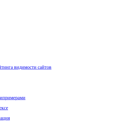
тинга видимости сайтов
типримерами
ексе
сация