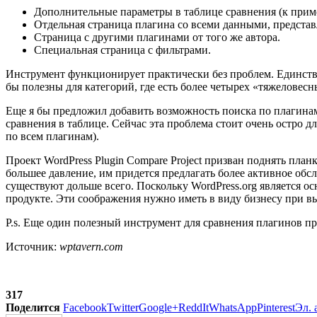
Дополнительные параметры в таблице сравнения (к пример
Отдельная страница плагина со всеми данными, предста
Страница с другими плагинами от того же автора.
Специальная страница с фильтрами.
Инструмент функционирует практически без проблем. Единстве
бы полезны для категорий, где есть более четырех «тяжеловес
Еще я бы предложил добавить возможность поиска по плагинам
сравнения в таблице. Сейчас эта проблема стоит очень остро д
по всем плагинам).
Проект WordPress Plugin Compare Project призван поднять план
большее давление, им придется предлагать более активное об
существуют дольше всего. Поскольку WordPress.org является
продукте. Эти соображения нужно иметь в виду бизнесу при вы
P.s. Еще один полезный инструмент для сравнения плагинов пр
Источник:
wptavern.com
317
Поделится
Facebook
Twitter
Google+
ReddIt
WhatsApp
Pinterest
Эл. 