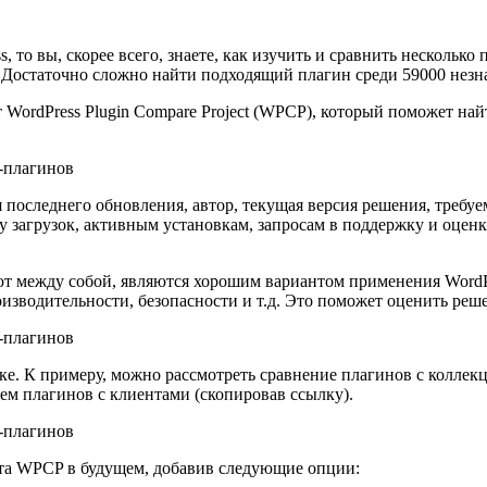
, то вы, скорее всего, знаете, как изучить и сравнить нескольк
. Достаточно сложно найти подходящий плагин среди 59000 нез
т WordPress Plugin Compare Project (WPCP), который поможет н
я последнего обновления, автор, текущая версия решения, требуе
у загрузок, активным установкам, запросам в поддержку и оцен
т между собой, являются хорошим вариантом применения WordPre
оизводительности, безопасности и т.д. Это поможет оценить ре
ке. К примеру, можно рассмотреть сравнение плагинов с коллек
ем плагинов с клиентами (скопировав ссылку).
та WPCP в будущем, добавив следующие опции: