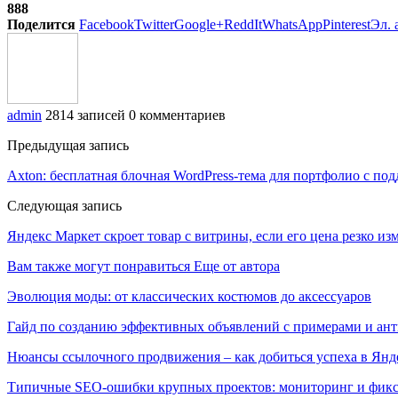
888
Поделится
Facebook
Twitter
Google+
ReddIt
WhatsApp
Pinterest
Эл. 
admin
2814 записей
0 комментариев
Предыдущая запись
Axton: бесплатная блочная WordPress-тема для портфолио с п
Следующая запись
Яндекс Маркет скроет товар с витрины, если его цена резко из
Вам также могут понравиться
Еще от автора
Эволюция моды: от классических костюмов до аксессуаров
Гайд по созданию эффективных объявлений с примерами и ан
Нюансы ссылочного продвижения – как добиться успеха в Янд
Типичные SEO-ошибки крупных проектов: мониторинг и фик