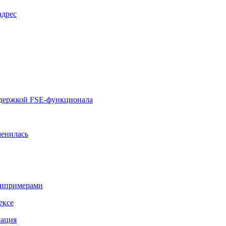
адрес
оддержкой FSE-функционала
менилась
типримерами
ексе
сация