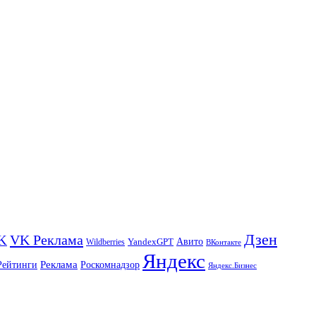
Дзен
VK Реклама
K
Авито
Wildberries
YandexGPT
ВКонтакте
Яндекс
Реклама
Роскомнадзор
Рейтинги
Яндекс.Бизнес