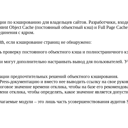
ии по кэшированию для владельцев сайтов. Разработчики, вход
sistent Object Cache (постоянный объектный кэш) и Full Page C
единения с ядром.
alth, если кэширование страниц не обнаружено:
и могут дополнительно настраивать вывод для пользователей. 
дации предпочтительных решений объектного кэширования.
ress-документацию и вместо нее выводить ссылку на свое руков
оговое значение времени отклика, чтобы на базе его рекомендо
ени отклика, чтобы определять, какое значение является допус
лагаемые модули – это лишь часть усовершенствования аудитов Si