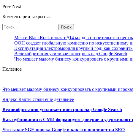
Prev
Next
Комментарии закрыты.
Meta и BlackRock вложат $14 млрд в строительство центр
ООН создает глобальную комиссию по искусственному и
Эксплуатация электромобиля круглый год: как сохранить 
Великобритания усиливает контроль над Google Search
Что мешает малому бизнесу конкурировать с крупными 
Полезное
Что мешает малому бизнесу конкурировать с крупными игрок
Яндекс Карты стали еще детальнее
Великобритания усиливает контроль над Google Search
Как публикации в СМИ формируют доверие и удерживают 
Что такое SGE поиска Google и как это повлияет на SEO