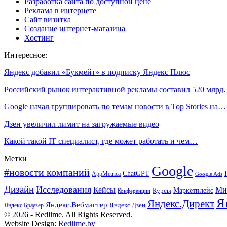
Разработка сайта по доступной цене
Реклама в интернете
Сайт визитка
Создание интернет-магазина
Хостинг
Интересное:
Яндекс добавил «Букмейт» в подписку Яндекс Плюс
Российский рынок интерактивной рекламы составил 520 млр
Google начал группировать по темам новости в Top Stories на…
Дзен увеличил лимит на загружаемые видео
Какой такой IT специалист, где может работать и чем…
Метки
Google
#новости компаний
ChatGPT
AppMetrica
Google Ads
Дизайн
Исследования
Кейсы
Ми
Маркетплейс
Курсы
Конференции
Я
Яндекс.Директ
Яндекс.Вебмастер
Яндекс.Браузер
Яндекс.Дзен
© 2026 - Redlime. All Rights Reserved.
Website Design:
Redlime.by