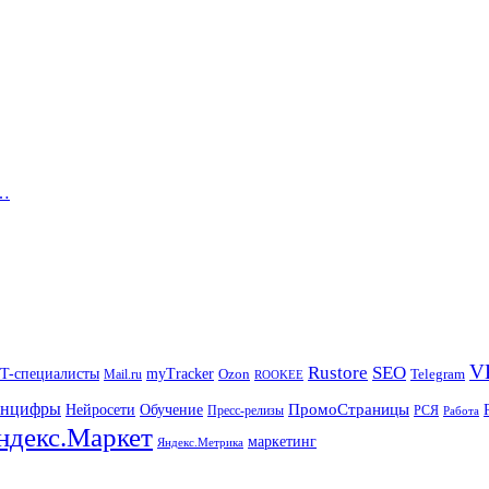
д…
V
Rustore
SEO
IT-специалисты
myTracker
Mail.ru
Ozon
Telegram
ROOKEE
нцифры
ПромоСтраницы
Нейросети
Обучение
Пресс-релизы
РСЯ
Работа
ндекс.Маркет
маркетинг
Яндекс.Метрика