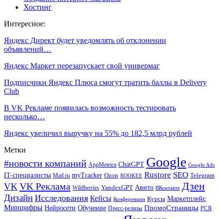
Хостинг
Интересное:
Яндекс Директ будет уведомлять об отклонении
объявлений…
Яндекс Маркет перезапускает свой универмаг
Подписчики Яндекс Плюса смогут тратить баллы в Delivery
Club
В VK Рекламе появилась возможность тестировать
несколько…
Яндекс увеличил выручку на 55% до 182,5 млрд рублей
Метки
Google
#новости компаний
ChatGPT
AppMetrica
Google Ads
Rustore
SEO
IT-специалисты
myTracker
Mail.ru
Ozon
Telegram
ROOKEE
Дзен
VK Реклама
VK
Авито
Wildberries
YandexGPT
ВКонтакте
Дизайн
Исследования
Кейсы
Маркетплейс
Курсы
Конференции
Минцифры
ПромоСтраницы
Нейросети
Обучение
Пресс-релизы
РСЯ