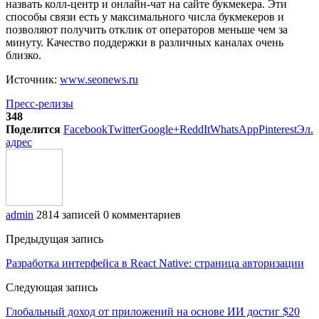
назвать колл-центр и онлайн-чат на сайте букмекера. Эти
способы связи есть у максимального числа букмекеров и
позволяют получить отклик от операторов меньше чем за
минуту. Качество поддержки в различных каналах очень
близко.
Источник:
www.seonews.ru
Пресс-релизы
348
Поделится
Facebook
Twitter
Google+
ReddIt
WhatsApp
Pinterest
Эл.
адрес
admin
2814 записей
0 комментариев
Предыдущая запись
Разработка интерфейса в React Native: страница авторизации
Следующая запись
Глобальный доход от приложений на основе ИИ достиг $20