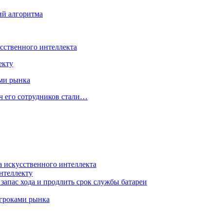
ий алгоритма
усственного интеллекта
екту
ами рынка
ч его сотрудников стали…
а искусственного интеллекта
нтеллекту
запас хода и продлить срок службы батареи
игроками рынка