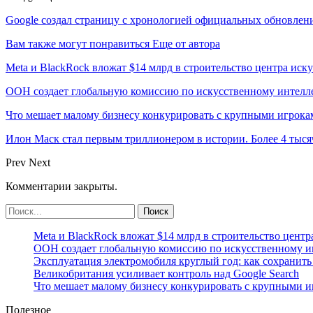
Google создал страницу с хронологией официальных обновлен
Вам также могут понравиться
Еще от автора
Meta и BlackRock вложат $14 млрд в строительство центра иск
ООН создает глобальную комиссию по искусственному интелл
Что мешает малому бизнесу конкурировать с крупными игрок
Илон Маск стал первым триллионером в истории. Более 4 тыся
Prev
Next
Комментарии закрыты.
Meta и BlackRock вложат $14 млрд в строительство центр
ООН создает глобальную комиссию по искусственному и
Эксплуатация электромобиля круглый год: как сохранить 
Великобритания усиливает контроль над Google Search
Что мешает малому бизнесу конкурировать с крупными 
Полезное