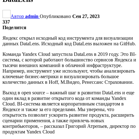
Автор
admin
Опубликовано
Сен 27, 2023
337
Поделится
Яндекс открыл исходный код инструмента для визуализации
данных DataLens. Исходный код DataLens выложен на GitHub.
Команда Yandex Cloud запустила DataLens в 2019 году. Это BI-
система, с которой работают большинство сервисов Яндекса и
тысячи внешних компаний в облачной инфраструктуре.
Например, инструмент уже используют, чтобы анализировать
ключевые бизнес-метрики и визуализировать большое
количество данных в Hoff, М.Видео, Ренессанс Страховании.
Выход в open source – важный шаг в развитии DataLens и еще
один вклад в развитие открытого кода от команды Yandex
Cloud. BI-система является корпоративным стандартом в
Яндексе и также за его пределами. Мы уверены, что
открытость позволит ускорить развитие продукта, расширить
сценарии применения, а также привлечь новых
контрибьюторов, – рассказал Григорий Атрепьев, директор по
продуктам Yandex Cloud