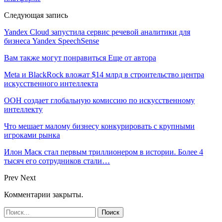
Следующая запись
Yandex Cloud запустила сервис речевой аналитики для
бизнеса Yandex SpeechSense
Вам также могут понравиться
Еще от автора
Meta и BlackRock вложат $14 млрд в строительство центра
искусственного интеллекта
ООН создает глобальную комиссию по искусственному
интеллекту
Что мешает малому бизнесу конкурировать с крупными
игроками рынка
Илон Маск стал первым триллионером в истории. Более 4
тысяч его сотрудников стали…
Prev
Next
Комментарии закрыты.