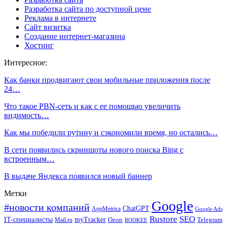
Разработка сайта по доступной цене
Реклама в интернете
Сайт визитка
Создание интернет-магазина
Хостинг
Интересное:
Как банки продвигают свои мобильные приложения после
24…
Что такое PBN-сеть и как с ее помощью увеличить
видимость…
Как мы победили рутину и сэкономили время, но остались…
В сети появились скриншоты нового поиска Bing с
встроенным…
В выдаче Яндекса появился новый баннер
Метки
Google
#новости компаний
ChatGPT
AppMetrica
Google Ads
Rustore
SEO
IT-специалисты
myTracker
Mail.ru
Ozon
Telegram
ROOKEE