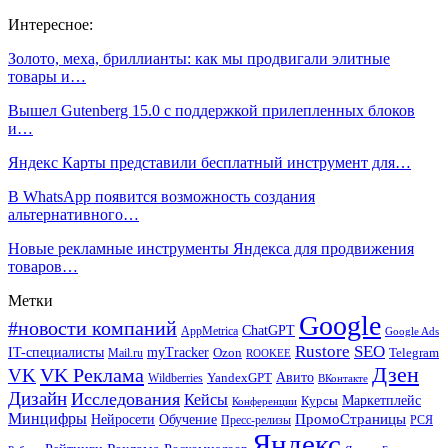
Интересное:
Золото, меха, бриллианты: как мы продвигали элитные
товары и…
Вышел Gutenberg 15.0 с поддержкой прилепленных блоков
и…
Яндекс Карты представили бесплатный инструмент для…
В WhatsApp появится возможность создания
альтернативного…
Новые рекламные инструменты Яндекса для продвижения
товаров…
Метки
Google
#новости компаний
ChatGPT
AppMetrica
Google Ads
Rustore
SEO
IT-специалисты
myTracker
Mail.ru
Ozon
Telegram
ROOKEE
Дзен
VK Реклама
VK
Авито
Wildberries
YandexGPT
ВКонтакте
Дизайн
Исследования
Кейсы
Маркетплейс
Курсы
Конференции
Минцифры
ПромоСтраницы
Нейросети
Обучение
Пресс-релизы
РСЯ
Яндекс