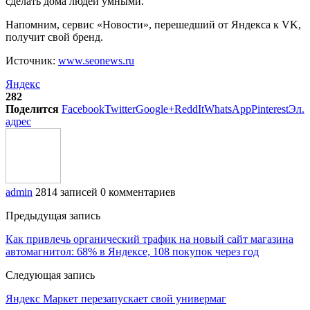
сделать дома людей умными.
Напомним, сервис «Новости», перешедший от Яндекса к VK,
получит свой бренд.
Источник:
www.seonews.ru
Яндекс
282
Поделится
Facebook
Twitter
Google+
ReddIt
WhatsApp
Pinterest
Эл.
адрес
admin
2814 записей
0 комментариев
Предыдущая запись
Как привлечь органический трафик на новый сайт магазина
автомагнитол: 68% в Яндексе, 108 покупок через год
Следующая запись
Яндекс Маркет перезапускает свой универмаг