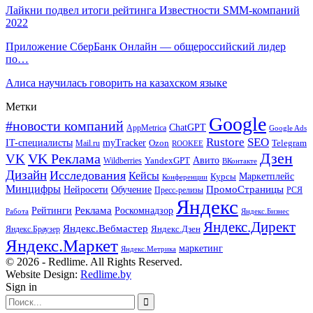
Лайкни подвел итоги рейтинга Известности SMM-компаний
2022
Приложение СберБанк Онлайн — общероссийский лидер
по…
Алиса научилась говорить на казахском языке
Метки
Google
#новости компаний
ChatGPT
AppMetrica
Google Ads
Rustore
SEO
IT-специалисты
myTracker
Mail.ru
Ozon
Telegram
ROOKEE
Дзен
VK Реклама
VK
Авито
Wildberries
YandexGPT
ВКонтакте
Дизайн
Исследования
Кейсы
Маркетплейс
Курсы
Конференции
Минцифры
ПромоСтраницы
Нейросети
Обучение
Пресс-релизы
РСЯ
Яндекс
Реклама
Роскомнадзор
Рейтинги
Работа
Яндекс.Бизнес
Яндекс.Директ
Яндекс.Вебмастер
Яндекс.Браузер
Яндекс.Дзен
Яндекс.Маркет
маркетинг
Яндекс.Метрика
© 2026 - Redlime. All Rights Reserved.
Website Design:
Redlime.by
Sign in