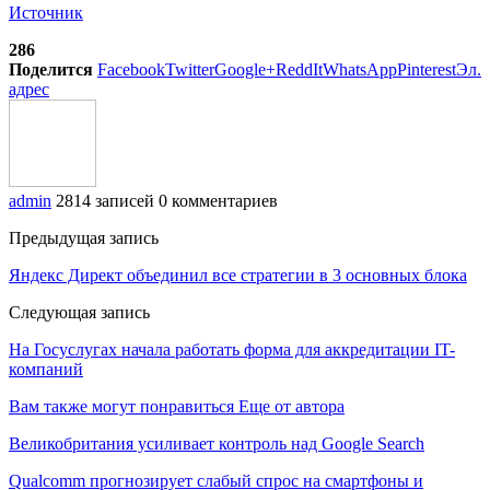
Источник
286
Поделится
Facebook
Twitter
Google+
ReddIt
WhatsApp
Pinterest
Эл.
адрес
admin
2814 записей
0 комментариев
Предыдущая запись
Яндекс Директ объединил все стратегии в 3 основных блока
Следующая запись
На Госуслугах начала работать форма для аккредитации IT-
компаний
Вам также могут понравиться
Еще от автора
Великобритания усиливает контроль над Google Search
Qualcomm прогнозирует слабый спрос на смартфоны и