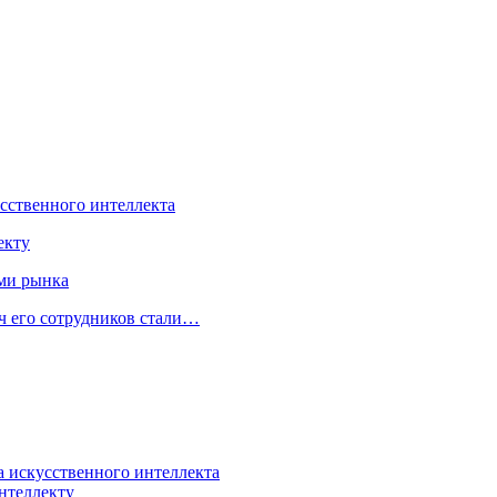
усственного интеллекта
екту
ами рынка
ч его сотрудников стали…
а искусственного интеллекта
нтеллекту