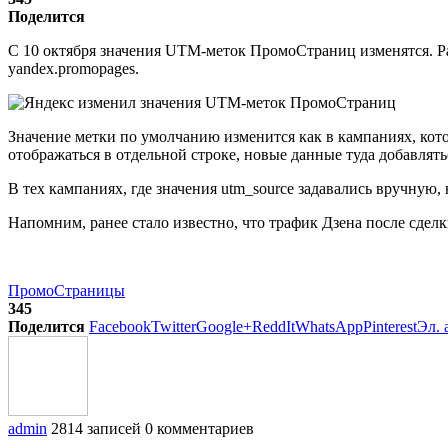
Поделится
С 10 октября значения UTM-меток ПромоСтраниц изменятся. Ран
yandex.promopages.
Значение метки по умолчанию изменится как в кампаниях, кото
отображаться в отдельной строке, новые данные туда добавлять
В тех кампаниях, где значения utm_source задавались вручную, 
Напомним, ранее стало известно, что трафик Дзена после сдел
ПромоСтраницы
345
Поделится
Facebook
Twitter
Google+
ReddIt
WhatsApp
Pinterest
Эл. 
admin
2814 записей
0 комментариев