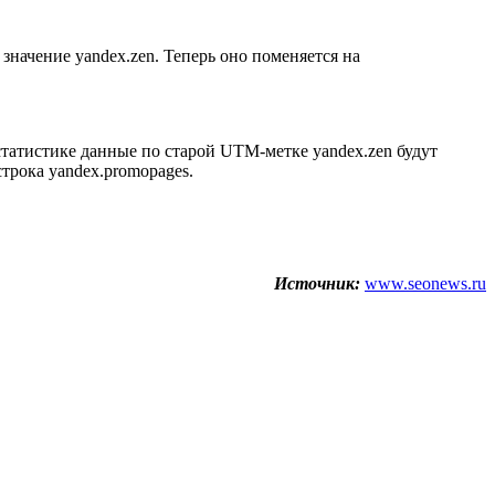
начение yandex.zen. Теперь оно поменяется на
статистике данные по старой UTM-метке yandex.zen будут
строка yandex.promopages.
Источник:
www.seonews.ru