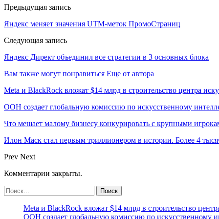
Предыдущая запись
Яндекс меняет значения UTM-меток ПромоСтраниц
Следующая запись
Яндекс Директ объединил все стратегии в 3 основных блока
Вам также могут понравиться
Еще от автора
Meta и BlackRock вложат $14 млрд в строительство центра иск
ООН создает глобальную комиссию по искусственному интелл
Что мешает малому бизнесу конкурировать с крупными игрок
Илон Маск стал первым триллионером в истории. Более 4 тыся
Prev
Next
Комментарии закрыты.
Meta и BlackRock вложат $14 млрд в строительство центр
ООН создает глобальную комиссию по искусственному и