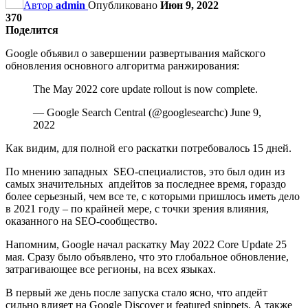
Автор
admin
Опубликовано
Июн 9, 2022
370
Поделится
Google объявил о завершении развертывания майского
обновления основного алгоритма ранжирования:
The May 2022 core update rollout is now complete.
— Google Search Central (@googlesearchc) June 9,
2022
Как видим, для полной его раскатки потребовалось 15 дней.
По мнению западных SEO-специалистов, это был один из
самых значительных апдейтов за последнее время, гораздо
более серьезный, чем все те, с которыми пришлось иметь дело
в 2021 году – по крайней мере, с точки зрения влияния,
оказанного на SEO-сообщество.
Напомним, Google начал раскатку May 2022 Core Update 25
мая. Сразу было объявлено, что это глобальное обновление,
затрагивающее все регионы, на всех языках.
В первый же день после запуска стало ясно, что апдейт
сильно влияет на Google Discover и featured snippets. А также