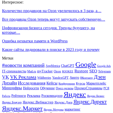
Интересное:
Количество продавцов на Ozon увеличилось в 3 раза, а…
Все продавцы Ozon теперь могут запускать собственную…
Цифровизация бизнеса сегодня. Тренды будущего, на
которые…
Ошибка нехватки памяти в WordPress
Какие сайты лидировали в поиске в 2023 году и почему
Метки
Google
#новости компаний
ChatGPT
AppMetrica
Google Ads
Rustore
SEO
IT-специалисты
myTracker
Mail.ru
Ozon
Telegram
ROOKEE
Дзен
VK Реклама
VK
Авито
Wildberries
YandexGPT
ВКонтакте
Дизайн
Исследования
Кейсы
Маркетплейс
Курсы
Конференции
Минцифры
ПромоСтраницы
Нейросети
Обучение
Пресс-релизы
РСЯ
Яндекс
Реклама
Роскомнадзор
Рейтинги
Работа
Яндекс.Бизнес
Яндекс.Директ
Яндекс.Вебмастер
Яндекс.Браузер
Яндекс.Дзен
Яндекс.Маркет
маркетинг
Яндекс.Метрика