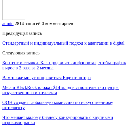
admin
2814 записей
0 комментариев
Предыдущая запись
Стандартный и индивидуальный подход к адаптации в digital
Следующая запись
Контент и ссылки. Как продвигать инфопортал, чтобы трафик
вырос в 2 раза за 2 месяца
Вам также могут понравиться
Еще от автора
Meta и BlackRock вложат $14 млрд в строительство центра
искусственного интеллекта
ООН создает глобальную комиссию по искусственному
интеллекту
Что мешает малому бизнесу конкурировать с крупными
игроками рынка