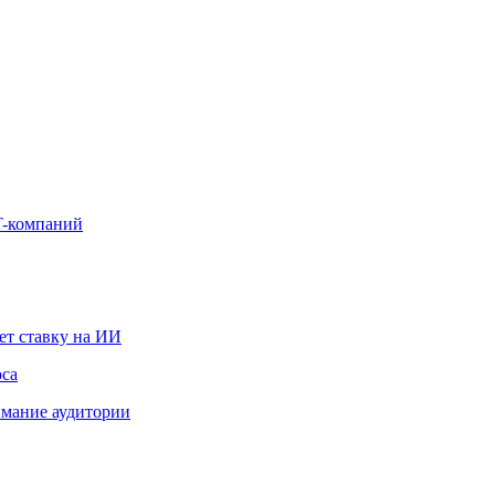
IT-компаний
ет ставку на ИИ
оса
мание аудитории