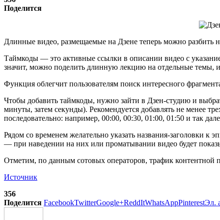
Поделится
Длинные видео, размещаемые на Дзене теперь можно разбить н
Таймкоды — это активные ссылки в описании видео с указание
значит, можно поделить длинную лекцию на отдельные темы, 
Функция облегчит пользователям поиск интересного фрагмента
Чтобы добавить таймкоды, нужно зайти в Дзен-студию и выбрат
минуты, затем секунды). Рекомендуется добавлять не менее тр
последовательно: например, 00:00, 00:30, 01:00, 01:50 и так 
Рядом со временем желательно указать названия-заголовки к эп
— при наведении на них или проматывании видео будет показы
Отметим, по данным сотовых операторов, трафик контентной 
Источник
356
Поделится
Facebook
Twitter
Google+
ReddIt
WhatsApp
Pinterest
Эл. 