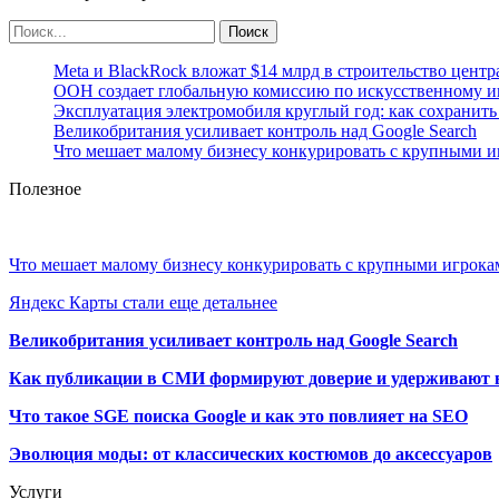
Meta и BlackRock вложат $14 млрд в строительство центр
ООН создает глобальную комиссию по искусственному и
Эксплуатация электромобиля круглый год: как сохранить 
Великобритания усиливает контроль над Google Search
Что мешает малому бизнесу конкурировать с крупными 
Полезное
Что мешает малому бизнесу конкурировать с крупными игрок
Яндекс Карты стали еще детальнее
Великобритания усиливает контроль над Google Search
Как публикации в СМИ формируют доверие и удерживают 
Что такое SGE поиска Google и как это повлияет на SEO
Эволюция моды: от классических костюмов до аксессуаров
Услуги