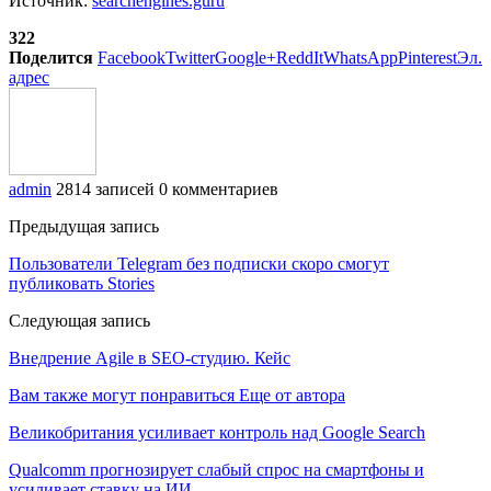
Источник:
searchengines.guru
322
Поделится
Facebook
Twitter
Google+
ReddIt
WhatsApp
Pinterest
Эл.
адрес
admin
2814 записей
0 комментариев
Предыдущая запись
Пользователи Telegram без подписки скоро смогут
публиковать Stories
Следующая запись
Внедрение Agile в SEO-студию. Кейс
Вам также могут понравиться
Еще от автора
Великобритания усиливает контроль над Google Search
Qualcomm прогнозирует слабый спрос на смартфоны и
усиливает ставку на ИИ