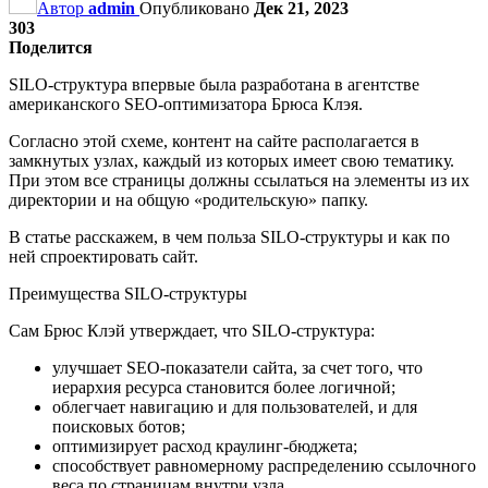
Автор
admin
Опубликовано
Дек 21, 2023
303
Поделится
SILO-структура впервые была разработана в агентстве
американского SEO-оптимизатора Брюса Клэя.
Согласно этой схеме, контент на сайте располагается в
замкнутых узлах, каждый из которых имеет свою тематику.
При этом все страницы должны ссылаться на элементы из их
директории и на общую «родительскую» папку.
В статье расскажем, в чем польза SILO-структуры и как по
ней спроектировать сайт.
Преимущества SILO-структуры
Сам Брюс Клэй утверждает, что SILO-структура:
улучшает SEO-показатели сайта, за счет того, что
иерархия ресурса становится более логичной;
облегчает навигацию и для пользователей, и для
поисковых ботов;
оптимизирует расход краулинг-бюджета;
способствует равномерному распределению ссылочного
веса по страницам внутри узла.