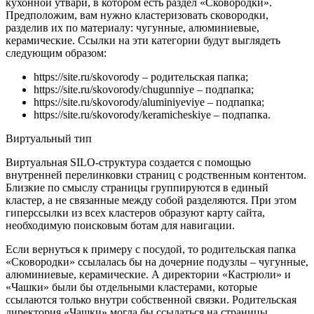
кухонной утвари, в котором есть раздел «Сковородки».
Предположим, вам нужно кластеризовать сковородки,
разделив их по материалу: чугунные, алюминиевые,
керамические. Ссылки на эти категории будут выглядеть
следующим образом:
https://site.ru/skovorody – родительская папка;
https://site.ru/skovorody/chugunniye – подпапка;
https://site.ru/skovorody/aluminiyeviye – подпапка;
https://site.ru/skovorody/keramicheskiye – подпапка.
Виртуальный тип
Виртуальная SILO-структура создается с помощью
внутренней перелинковки страниц с родственным контентом.
Близкие по смыслу страницы группируются в единый
кластер, а не связанные между собой разделяются. При этом
гиперссылки из всех кластеров образуют карту сайта,
необходимую поисковым ботам для навигации.
Если вернуться к примеру с посудой, то родительская папка
«Сковородки» ссылалась бы на дочерние подузлы – чугунные,
алюминиевые, керамические. А директории «Кастрюли» и
«Чашки» были бы отдельными кластерами, которые
ссылаются только внутри собственной связки. Родительская
директория «Чашки» могла бы ссылаться на страницы