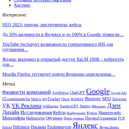
Хостинг
Интересное:
SEO 2023: тренды, инструменты, кейсы
До 50% видимости в Яндексе и до 100% в Google: помогли…
YouTube тестирует возможности генеративного ИИ для
улучшения…
Яндекс выложил в открытый доступ YaLM 100B – нейросеть
для…
Mozilla Firefox тестирует новую функцию определения…
Метки
Google
#новости компаний
ChatGPT
AppMetrica
Google Ads
Rustore
SEO
IT-специалисты
myTracker
Mail.ru
Ozon
Telegram
ROOKEE
Дзен
VK Реклама
VK
Авито
Wildberries
YandexGPT
ВКонтакте
Дизайн
Исследования
Кейсы
Маркетплейс
Курсы
Конференции
Минцифры
ПромоСтраницы
Нейросети
Обучение
Пресс-релизы
РСЯ
Яндекс
Реклама
Роскомнадзор
Рейтинги
Работа
Яндекс.Бизнес