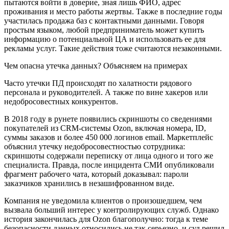
пытаются войти в доверие, зная лишь ФИО, адрес
проживания и место работы жертвы. Также в последние годы
участилась продажа баз с контактными данными. Говоря
простым языком, любой предприниматель может купить
информацию о потенциальной ЦА и использовать ее для
рекламы услуг. Такие действия тоже считаются незаконными.
Чем опасна утечка данных? Объясняем на примерах
Часто утечки ПД происходят по халатности рядового
персонала и руководителей. А также по вине хакеров или
недобросовестных конкурентов.
В 2018 году в рунете появились скриншоты со сведениями
покупателей из CRM-системы Ozon, включая номера, ID,
суммы заказов и более 450 000 логинов email. Маркетплейс
объяснил утечку недобросовестностью сотрудника:
скриншоты содержали переписку от лица одного и того же
специалиста. Правда, после инцидента СМИ опубликовали
фрагмент рабочего чата, который доказывал: пароли
заказчиков хранились в незашифрованном виде.
Компания не уведомила клиентов о произошедшем, чем
вызвала больший интерес у контролирующих служб. Однако
история закончилась для Ozon благополучно: тогда к теме
безопасности данных относились не так серьезно, и суд решил