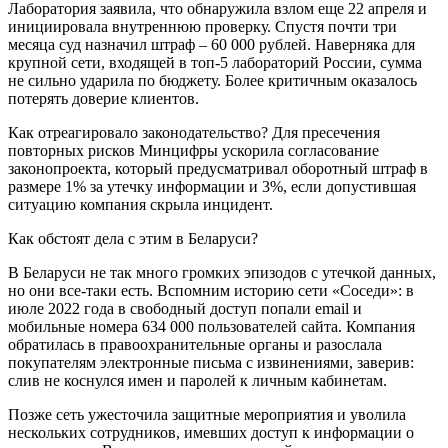
Лаборатория заявила, что обнаружила взлом еще 22 апреля и
инициировала внутреннюю проверку. Спустя почти три
месяца суд назначил штраф – 60 000 рублей. Наверняка для
крупной сети, входящей в топ-5 лабораторий России, сумма
не сильно ударила по бюджету. Более критичным оказалось
потерять доверие клиентов.
Как отреагировало законодательство? Для пресечения
повторных рисков Минцифры ускорила согласование
законопроекта, который предусматривал оборотный штраф в
размере 1% за утечку информации и 3%, если допустившая
ситуацию компания скрыла инцидент.
Как обстоят дела с этим в Беларуси?
В Беларуси не так много громких эпизодов с утечкой данных,
но они все-таки есть. Вспомним историю сети «Соседи»: в
июле 2022 года в свободный доступ попали email и
мобильные номера 634 000 пользователей сайта. Компания
обратилась в правоохранительные органы и разослала
покупателям электронные письма с извинениями, заверив:
слив не коснулся имен и паролей к личным кабинетам.
Позже сеть ужесточила защитные мероприятия и уволила
нескольких сотрудников, имевших доступ к информации о