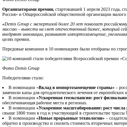
Организаторами премии,
стартовавшей 1 апреля 2023 года, с
Россия» и Общероссийской общественной организации малого 
«
Demis Group с экспертизой более 20 лет помогает российск
миссию – вывести на свет отечественный бизнес, который се
внедряют инновации, развивают импортозамещение, увеличиваю
целях премии.
Передовые компании в 10 номинациях были отобраны по стро
Фото Demis Group
Победителями стали:
В номинации «
Вклад в импортозамещение страны»
– рос
заменили капы для ортодонтического лечения от европейских 
В номинации
«Ускоренная геоэкспансия: рост филиально
обеспечивающая рабочие места в регионах.
В номинации
«Ускоренное масштабирование: рост числа
свыше 1800 тонн в год и участвующий в строительстве трассы
В номинации
«Новые прорывные технологии»
– создате
обратно в производство и снизить стоимость вторичных матер