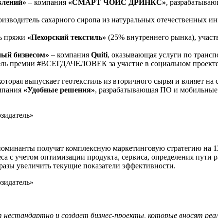
авлений»
– компания
«СМАРТ ЧОЙС ДРИНКС»
, разрабатываю
оизводитель сахарного сиропа из натуральных отечественных и
ь пряжи
«Пехорский текстиль»
(25% внутреннего рынка), учас
ный бизнесом»
– компания
Quiti
, оказывающая услуги по транс
тель премии #ВСЕГДАЧЕЛОВЕК за участие в социальном проект
 которая выпускает геотекстиль из вторичного сырья и влияет на
мпания
«Удобные решения»
, разрабатывающая ПО и мобильны
минанты получат комплексную маркетинговую стратегию на 12 м
а с учетом оптимизации продукта, сервиса, определения пути 
 разы увеличить текущие показатели эффективности.
т нестандартно и создает бизнес-проекты, которые вносят реал