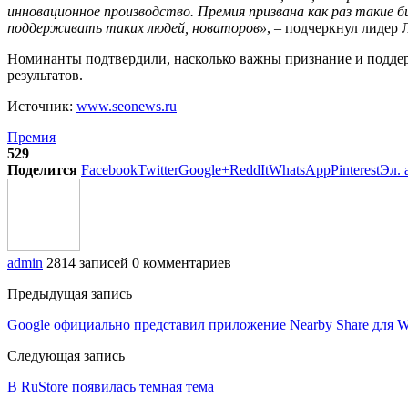
инновационное производство. Премия призвана как раз такие 
поддерживать таких людей, новаторов»
, – подчеркнул лиде
Номинанты подтвердили, насколько важны признание и поддер
результатов.
Источник:
www.seonews.ru
Премия
529
Поделится
Facebook
Twitter
Google+
ReddIt
WhatsApp
Pinterest
Эл. 
admin
2814 записей
0 комментариев
Предыдущая запись
Google официально представил приложение Nearby Share для 
Следующая запись
В RuStore появилась темная тема