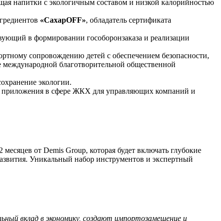
щая напитки с экологичным составом и низкой калорийностью
нгредиентов
«СахарOFF»
, обладатель сертификата
твующий в формировании гособоронзаказа и реализации
портному сопровождению детей с обеспечением безопасности,
е международной благотворительной общественной
 сохранение экологии.
е приложения в сфере ЖКХ для управляющих компаний и
есяцев от Demis Group, которая будет включать глубокие
развития. Уникальный набор инструментов и экспертный
ьный вклад в экономику, создают импортозамещение и