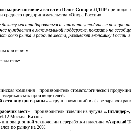
тали
маркетинговое агентство Demis Group
и
ЛДПР
при поддер
и среднего предпринимательства «Опора России».
ому бизнесу масштабироваться и занимать устойчивые позиции
йчас нуждается в максимальной поддержке, показать на всеобщ
т долю рынка и рабочие места, развивают экономику России и 
гим критериям.
сийская компания – производитель стоматологической продукц
и американских производителей.
й сети внутри страны»
– группа компаний в сфере здравоохра
 рабочих мест»
– производитель изделий из чугуна
«Литлидер»
 М-12 Москва–Казань.
ль инновационной технологии переработки пластика
«Акролаб Т
иалов по рынку на 20%.