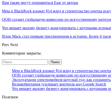
Вам также могут понравиться
Еще от автора
Meta и BlackRock вложат $14 млрд в строительство центра иск
ООН создает глобальную комиссию по искусственному интелл
Что мешает малому бизнесу конкурировать с крупными игрок
Илон Маск стал первым триллионером в истории. Более 4 тыся
Prev
Next
Комментарии закрыты.
Meta и BlackRock вложат $14 млрд в строительство центр
ООН создает глобальную комиссию по искусственному и
Эксплуатация электромобиля круглый год: как сохранить 
Великобритания усиливает контроль над Google Search
Что мешает малому бизнесу конкурировать с крупными 
Полезное