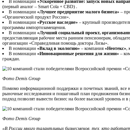
В номинации
«Ускоренное развитие: запуск новых напр
(первый аналог – Smart Cola + CBD) .
В номинации
«Лучшее предприятие малого бизнеса»
– пр
«Органический продукт России».
В номинации
«Русское наследие»
– крупный производител
программы импортозамещения.
В номинации
«Лучший социальный проект, организован
предоставляющая рабочие места ранним пенсионерам, облада
организации «Справедливая помощь доктора Лизы».
В номинации
«Вклад в экологию»
– компания
«Неотекс»
,
В номинации
«Инновационные решения для жизни»
– ко
граждан.
Фото Demis Group
Помимо информационной поддержки и почетных званий, все но
рыночные исследования и пошаговый план продвижения бизнес
подход позволят вывести бизнес на более высокий уровень и в
Фото Demis Group
«В России много талантливых бизнесменов, тех, кто работае